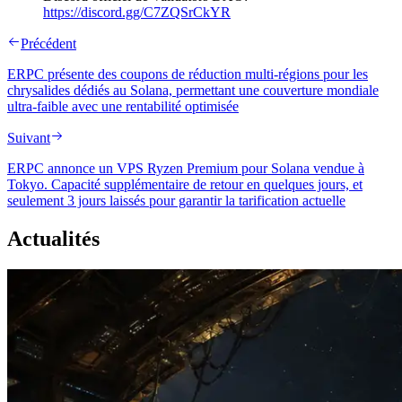
https://discord.gg/C7ZQSrCkYR
Précédent
ERPC présente des coupons de réduction multi-régions pour les
chrysalides dédiés au Solana, permettant une couverture mondiale
ultra-faible avec une rentabilité optimisée
Suivant
ERPC annonce un VPS Ryzen Premium pour Solana vendue à
Tokyo. Capacité supplémentaire de retour en quelques jours, et
seulement 3 jours laissés pour garantir la tarification actuelle
Actualités