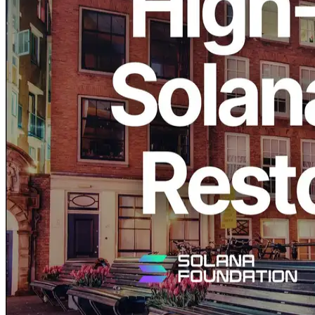
ERPC, exploités par ELSOUL LABO B.V. (Siège: Amsterdam,
Pays-Bas, PDG: Fumitake Kawasaki) et Validators DAO, annonce
que la haute performance Solana nu-métal configuration de
serveur.Ryzen 9950X / 192 Go / 1TB×2 NVMe. La même
configuration s'est vendue précédemment, et ce
réapprovisionnement répond directement à de nombreuses
demandes de nos utilisateurs.
Avec ce nouveau lot, l'infrastructure en bare metal haute
performance pour les applications Solana est de nouveau disponible
immédiatement à Amsterdam. Amsterdam reste l'un des sites de
réseau les plus importants d'Europe et est étroitement liée aux
principaux pôles de validation de Solana.
Amsterdam en tant que Hub réseau Core
Solana: Installé dans le Data Center avec
la deuxième plus haute densité de
validation