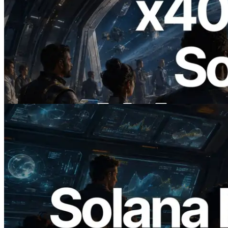
2026.07.04
ERPC lance un RPC Solana compatible
x402 — L'ère où les agents IA paient à la
demande les API dont ils ont besoin
Lire cet article
2026.05.24