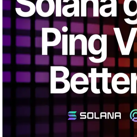
ELSOUL LABO B.V. (Siège: Amsterdam, Pays-Bas; PDG:
Fumitake Kawasaki) et Validators DAO ont annoncé une refonte
majeure de Solana gRPC Tableau de bord.
Cette mise à jour introduit un nouveau système de visualisation basé
sur le ping, permettant aux utilisateurs de comprendre intuitivement
les performances réelles du réseau et le potentiel d'optimisation de
leurs propres environnements.
Suite à l'introduction récente du routage automatique basé sur le
ping, cette amélioration rend l'optimisation des connexions réseau
Solana encore plus facile et plus transparente.
Historique
Précédemment, ERPC affiche les connexions régionales estimées
basées sur les données de géolocalisation des adresses IP
enregistrées. Cependant, les informations de localisation basées sur
la propriété intellectuelle varient souvent d'un fournisseur à l'autre et
ne reflètent pas toujours le véritable chemin de communication.
Par exemple, même une connexion de Tokyo à Osaka peut sembler
domestique, mais en réalité, la route pourrait traverser Tokyo-Los
Angeles-Osaka, causant une latence inattendue.
En d'autres termes, la distance de la carte physique et la distance
réelle du réseau ne sont pas nécessairement les mêmes — et pour les