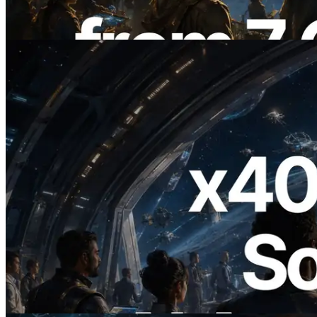
Information est également lancée
Lire cet article
2026.07.04
ERPC lance un RPC Solana compatible
x402 — L'ère où les agents IA paient à la
demande les API dont ils ont besoin
Lire cet article