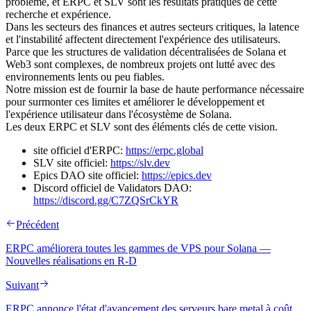
problème, et ERPC et SLV sont les résultats pratiques de cette
recherche et expérience.
Dans les secteurs des finances et autres secteurs critiques, la latence
et l'instabilité affectent directement l'expérience des utilisateurs.
Parce que les structures de validation décentralisées de Solana et
Web3 sont complexes, de nombreux projets ont lutté avec des
environnements lents ou peu fiables.
Notre mission est de fournir la base de haute performance nécessaire
pour surmonter ces limites et améliorer le développement et
l'expérience utilisateur dans l'écosystème de Solana.
Les deux ERPC et SLV sont des éléments clés de cette vision.
site officiel d'ERPC:
https://erpc.global
SLV site officiel:
https://slv.dev
Epics DAO site officiel:
https://epics.dev
Discord officiel de Validators DAO:
https://discord.gg/C7ZQSrCkYR
Précédent
ERPC améliorera toutes les gammes de VPS pour Solana —
Nouvelles réalisations en R-D
Suivant
ERPC annonce l'état d'avancement des serveurs bare metal à coût