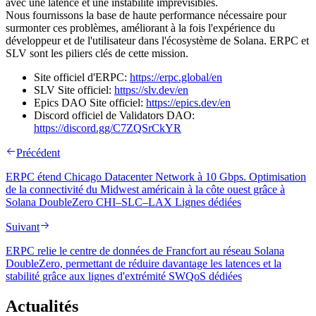
avec une latence et une instabilité imprévisibles.
Nous fournissons la base de haute performance nécessaire pour
surmonter ces problèmes, améliorant à la fois l'expérience du
développeur et de l'utilisateur dans l'écosystème de Solana. ERPC et
SLV sont les piliers clés de cette mission.
Site officiel d'ERPC:
https://erpc.global/en
SLV Site officiel:
https://slv.dev/en
Epics DAO Site officiel:
https://epics.dev/en
Discord officiel de Validators DAO:
https://discord.gg/C7ZQSrCkYR
Précédent
ERPC étend Chicago Datacenter Network à 10 Gbps. Optimisation
de la connectivité du Midwest américain à la côte ouest grâce à
Solana DoubleZero CHI–SLC–LAX Lignes dédiées
Suivant
ERPC relie le centre de données de Francfort au réseau Solana
DoubleZero, permettant de réduire davantage les latences et la
stabilité grâce aux lignes d'extrémité SWQoS dédiées
Actualités