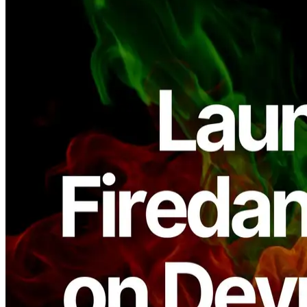
ELSOUL LABO B.V. (Siège: Amsterdam, Pays-Bas, PDG:
Fumitake Kawasaki) et Validators DAO ont annoncé que ERPC a
officiellement lancé son nouveau RPC infrastructure intégrant des
éléments du client Solana de nouvelle génération, Firedancer, sur
Devnet et Testnet. Par rapport au traditionnel Agave- la structure,
cette nouvelle mise en œuvre a montré des améliorations
significatives dans l'efficacité et l'optimisation des ressources, et les
préparatifs en vue du déploiement sur Mainnet Beta s'accélèrent.
Cette évolution représente la prochaine étape la recherche ERPC
continue de vitesse, de stabilité et de faible latence. Du
développement précoce aux environnements de production, ERPC
continue d'évoluer son infrastructure pour offrir une expérience de
Solana de qualité constante à tous les utilisateurs.