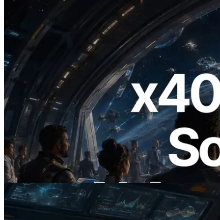
2026.07.04
ERPC lance un RPC Solana compatible
x402 — L'ère où les agents IA paient à la
demande les API dont ils ont besoin
Lire cet article