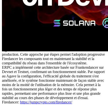
Ce qui est Firedancer
Firedancer, développé par Jump Crypto, est un nouveau client de
validation Solana conçu pour fonctionner indépendamment de
Agave. Son objectif est d'améliorer l'efficacité du réseau, de
minimiser les frais généraux du matériel et d'offrir à la fois un débit
exceptionnel et une latence ultra-faible. La Fondation Solana
soutient activement son déploiement, et les préparatifs de lancement
complet progressent régulièrement.
Actuellement, la configuration de Frankendancer — une
configuration hybride combinant FiredancerCouche réseau avec
AgaveLe moteur consensuel est utilisé dans les environnements de
production. Cette approche par étapes permet l'adoption progressive
Firedancer les composants tout en maintenant la stabilité et la
compatibilité du réseau dans l'ensemble de l'écosystème.
ERPC a implémenté cette architecture basée sur Frankendancer sur
Devnet et Testnet, confirmant un fonctionnement stable. Par rapport
au Agave la configuration, l'efficacité globale du traitement s'est
améliorée, et le système fonctionne maintenant de façon stable avec
moins de la moitié de l'utilisation de la mémoire. Cela permet à la
fois un fonctionnement plus léger et des temps de réponse plus
rapides, permettant une performance plus lisse et une plus grande
stabilité au cours des phases de développement et d'essai.
Firedancer:
https://jumpcrypto.com/firedancer/