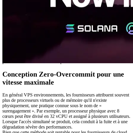
Ryzen Premium VPS est une performance élevée VPS conçu pour
les applications Solana. Tirer profit du monde 5,7 GHz la plus
rapide vitesse horloge et déployé dans les mêmes réseaux et centres
de données que ShredStream sources de données, il atteint des
performances de haut niveau dans la puissance de calcul et le débit
réseau.
À Francfort, le SUPER EPYC VPS—également alimenté par un
CPU de 5,7 GHz—a déjà démontré
environ 3x performance plus
rapide (2.6 ms → 0.9 ms)
par rapport à l'EPYC classique VPS.
Ryzen Premium VPS s'appuie sur cette réalisation, offrant une
solution optimale pour les clients des régions clés à la recherche de
performances de calcul encore plus élevées.
Conception Zero-Overcommit pour une
vitesse maximale
En général VPS environnements, les fournisseurs attribuent souvent
plus de processeurs virtuels ou de mémoire qu'il n'existe
physiquement, une pratique connue sous le nom de «
surengagement ». Par exemple, un processeur physique avec 8
cœurs peut être divisé en 32 vCPU et assigné à plusieurs utilisateurs.
Lorsque l'accès simultané se produit, cela conduit à la fuite et à une
dégradation sévère des performances.
Bien que cette méthode soit rentable pour les fournisseurs de cloud,