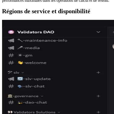
performances maximales dans les opérations de calcul et de réseau.
Régions de service et disponibilité