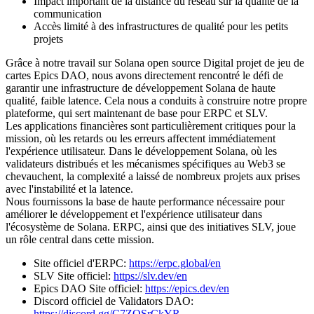
Impact important de la distance du réseau sur la qualité de la
communication
Accès limité à des infrastructures de qualité pour les petits
projets
Grâce à notre travail sur Solana open source Digital projet de jeu de
cartes Epics DAO, nous avons directement rencontré le défi de
garantir une infrastructure de développement Solana de haute
qualité, faible latence. Cela nous a conduits à construire notre propre
plateforme, qui sert maintenant de base pour ERPC et SLV.
Les applications financières sont particulièrement critiques pour la
mission, où les retards ou les erreurs affectent immédiatement
l'expérience utilisateur. Dans le développement Solana, où les
validateurs distribués et les mécanismes spécifiques au Web3 se
chevauchent, la complexité a laissé de nombreux projets aux prises
avec l'instabilité et la latence.
Nous fournissons la base de haute performance nécessaire pour
améliorer le développement et l'expérience utilisateur dans
l'écosystème de Solana. ERPC, ainsi que des initiatives SLV, joue
un rôle central dans cette mission.
Site officiel d'ERPC:
https://erpc.global/en
SLV Site officiel:
https://slv.dev/en
Epics DAO Site officiel:
https://epics.dev/en
Discord officiel de Validators DAO:
https://discord.gg/C7ZQSrCkYR