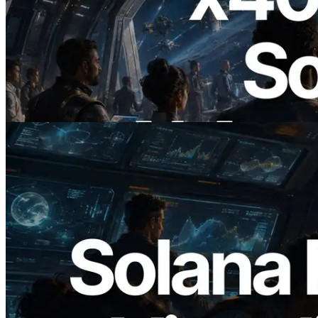
2026.07.04
ERPC lance un RPC Solana compatible
x402 — L'ère où les agents IA paient à la
demande les API dont ils ont besoin
Lire cet article
2026.05.24