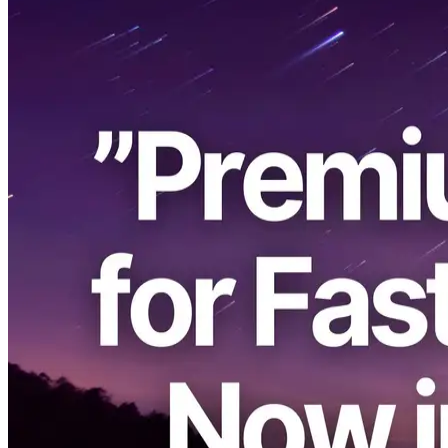
ELSOUL LABO B.V. (Siège: Amsterdam, Pays-Bas, PDG:
Fumitake Kawasaki) et Validators DAO aujourd'hui a annoncé le
lancement officiel des ventes pour le nouveau produit VPSPowered
by Ryzen CPUs with the world 5,7 GHz clock speed et conçu avec
une politique stricte zéro-surengagement, il offre des performances
de niveau bare metal dans un environnement virtualisé.
Les régions de service initial sont Francfort, Amsterdam, New York
et Singapour, et le service est déjà disponible pour achat direct via
Discord.
Nous remercions sincèrement notre communauté de votre soutien
continu.
Aperçu et positionnement du produit