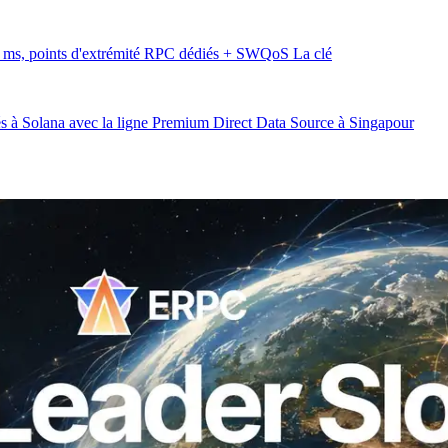
20 ms, points d'extrémité RPC dédiés + SWQoS La clé
s à Solana avec la ligne Premium Direct Data Source à Singapour