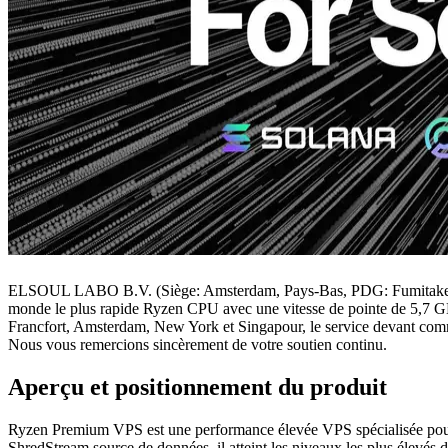
ELSOUL LABO B.V. (Siège: Amsterdam, Pays-Bas, PDG: Fumitake K
monde le plus rapide Ryzen CPU avec une vitesse de pointe de 5,7 GHz
Francfort, Amsterdam, New York et Singapour, le service devant comme
Nous vous remercions sincèrement de votre soutien continu.
Aperçu et positionnement du produit
Ryzen Premium VPS est une performance élevée VPS spécialisée pour So
ShredStream source de données, il atteint les niveaux les plus élevés d