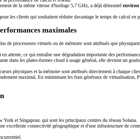
alement de la même vitesse d'horloge 5,7 GHz, a déjà démontré
environ
our les clients qui souhaitent réduire davantage le temps de calcul en p
performances maximales
lus de processeurs virtuels ou de mémoire sont attribués que physique
 en attente, ce qui entraîne une dégradation importante des performanc
rante dans les plates-formes cloud à usage général, elle devient un goulo
rs physiques et la mémoire sont attribués directement à chaque client
n rendement maximal. En minimisant les frais généraux de virtualisation
on
York et Singapour, qui sont les principaux centres du réseau Solana.
d'une excellente connectivité géographique et d'une infrastructure de cen
ncurrentiel.