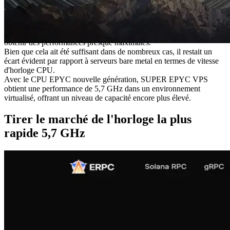
Notre précédente classe 4 GHz VPS des cas ont été déployés dans
le même réseau que les endpoints dédiés à Solana, en évitant les
réseaux externes — le principal goulot d'étranglement — pour
obtenir des performances presque maximales.
Bien que cela ait été suffisant dans de nombreux cas, il restait un
écart évident par rapport à serveurs bare metal en termes de vitesse
d'horloge CPU.
Avec le CPU EPYC nouvelle génération, SUPER EPYC VPS
obtient une performance de 5,7 GHz dans un environnement
virtualisé, offrant un niveau de capacité encore plus élevé.
Tirer le marché de l'horloge la plus
rapide 5,7 GHz