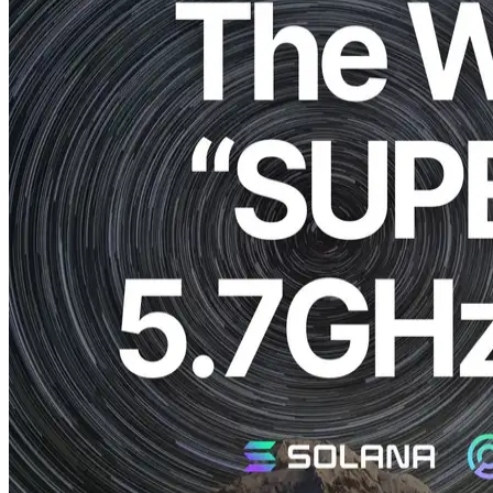
ELSOUL LABO B.V. (Siège: Amsterdam, Pays-Bas, PDG:
Fumitake Kawasaki) et Validators DAO ont officiellement publié le
VPS Produit VPSAvec le processeur du centre de données avec la
vitesse d'horloge la plus rapide du monde. La première région de
service est Francfort, et elle est maintenant disponible à l'achat.
Nous vous remercions sincèrement de votre soutien continu.
Aperçu et positionnement du produit
SUPER EPYC VPS Le CPU du centre de données le plus rapide
du monde pour fournir une gamme d'horloges 5,7 GHz qui est
rarement vu sur le marché pour VPS.
Sur Solana, des performances élevées sont requises dans tous les
aspects du traitement, et des vitesses d'horloge plus élevées
accumulent des avantages clairs. De nombreux utilisateurs cherchent
simplement la vitesse, et nous répondons directement à cette
demande.
Maximiser la vitesse avec l'horloge et la
proximité