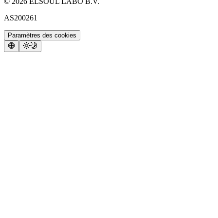
©
2026
ELSOUL LABO B.V.
AS200261
Paramètres des cookies