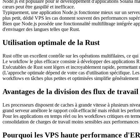
Node.js est populaire pour le développement d'applications Solana mais
cœurs peut être gaspillé et inefficace.
Typiquement, une application Node.js fonctionne mieux sur un serveur 
plus petit, dédié VPS les cas donnent souvent des performances supér
Bien que Node.js possède une fonctionnalité multifiltrage intégrée app
d'envisager des langues telles que Rust.
Utilisation optimale de la Rust
Rust offre un excellent contrôle sur les opérations multifilaires, ce qu
Le workflow le plus efficace consiste à développer des applications 
Exécutables de Rust sont légers et incroyablement rapide, permettant
(L'approche optimale dépend de votre cas d'utilisation spécifique. Les
workflows en tâches plus petites et optimisées simplifie généralement la
Avantages de la division des flux de travai
Les processeurs disposent de caches à grande vitesse à plusieurs nivea
grand serveur améliore le rapport coût-efficacité mais réduit les perfo
Pour les applications en temps réel ou les workflows critiques en term
consolidation de charges de travail moins sensibles aux performances s
Pourquoi les VPS haute performance d'E