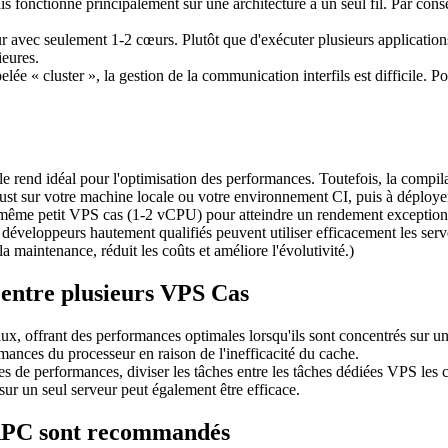
 fonctionne principalement sur une architecture à un seul fil. Par cons
avec seulement 1-2 cœurs. Plutôt que d'exécuter plusieurs applications
ieures.
elée « cluster », la gestion de la communication interfils est difficile
i le rend idéal pour l'optimisation des performances. Toutefois, la compi
Rust sur votre machine locale ou votre environnement CI, puis à déploye
 même petit VPS cas (1-2 vCPU) pour atteindre un rendement exceptionnel
 développeurs hautement qualifiés peuvent utiliser efficacement les serv
 maintenance, réduit les coûts et améliore l'évolutivité.)
l entre plusieurs VPS Cas
ux, offrant des performances optimales lorsqu'ils sont concentrés sur un
rmances du processeur en raison de l'inefficacité du cache.
es de performances, diviser les tâches entre les tâches dédiées VPS les 
ur un seul serveur peut également être efficace.
RPC sont recommandés