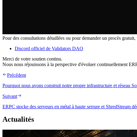
Pour des consultations détaillées ou pour demander un procès gratuit, 
Discord officiel de Validators DAO
Merci de votre soutien continu.
Nous nous réjouissons à la perspective d'évoluer continuellement ER
Précédent
Pourquoi nous avons construit notre propre infrastructure et réseau So
Suivant
ERPC stocke des serveurs en métal à haute serrure et ShredStream dé
Actualités