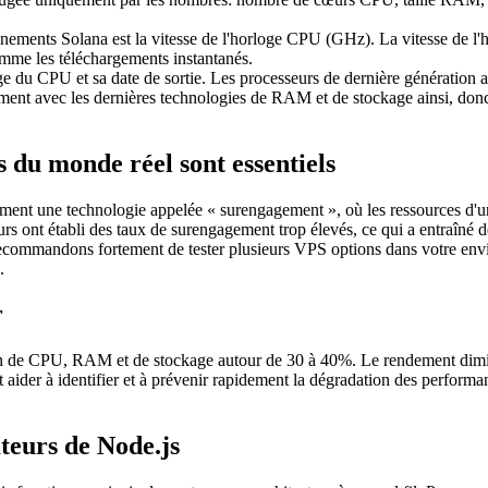
onnements Solana est la vitesse de l'horloge CPU (GHz). La vitesse de l
omme les téléchargements instantanés.
ge du CPU et sa date de sortie. Les processeurs de dernière génération 
ent avec les dernières technologies de RAM et de stockage ainsi, donc
 du monde réel sont essentiels
ment une technologie appelée « surengagement », où les ressources d'un 
seurs ont établi des taux de surengagement trop élevés, ce qui a entraîné
recommandons fortement de tester plusieurs VPS options dans votre envir
.
r
tion de CPU, RAM et de stockage autour de 30 à 40%. Le rendement dimi
ider à identifier et à prévenir rapidement la dégradation des performances
ateurs de Node.js