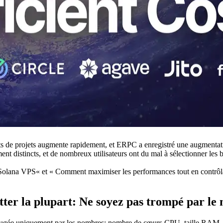
 de projets augmente rapidement, et ERPC a enregistré une augmentation
nt distincts, et de nombreux utilisateurs ont du mal à sélectionner les 
olana VPS« et « Comment maximiser les performances tout en contrôlant
tter la plupart: Ne soyez pas trompé par le
ugée uniquement par les nombres: nombre de cœurs CPU, taille RAM, c