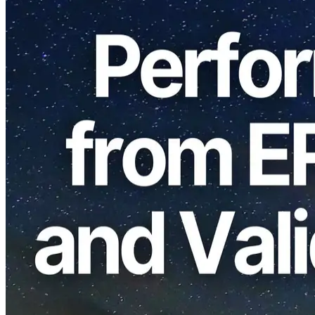
ELSOUL LABO B.V. (Siège: Amsterdam, Pays-Bas; PDG:
Fumitake Kawasaki) et Validators DAO, dédié à renforcer la
décentralisation et la sécurité du réseau Solana, ont publié des
paramètres d'optimisation des performances pour leur outil open
source, SLV. Ces paramètres sont basés sur les expériences
opérationnelles de Solana ERPC résultats de la recherche et du
développement Validators DAO, visant à renforcer encore la
sécurité, à améliorer les performances et à réduire les charges
opérationnelles pesant sur les opérateurs du réseau Solana.
Paramètres avancés reflétant les
perspectives opérationnelles de ERPC &
Validators DAO
SLV s'est continuellement améliorée en tirant parti des
enseignements pratiques tirés de l'expérience ERPC et Validators
DAO. Cette mise à jour améliore considérablement les paramètres