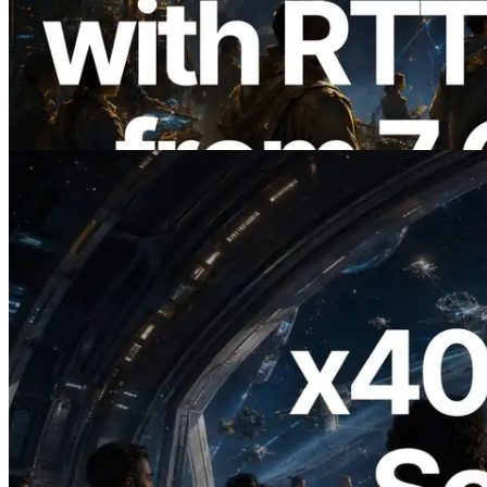
ERPC étend l’API Solana Leader Slot
avec la mesure du ping depuis 7 régions
du monde — l’API Validators
Information est également lancée
Lire cet article
2026.07.04
ERPC lance un RPC Solana compatible
x402 — L'ère où les agents IA paient à la