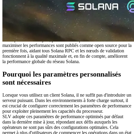
de performance pour Solana RPC et Geyser gRPC, en optimisant
spécifiquement pour la dernière Solana Firedancer recommandation:
"CPU AMD EPYC 32-core (4e génération ou plus)".
Les paramètres publiés précédemment ne portent généralement que
sur « l'exécution du client Solana », avec des détails limités sur les
paramètres de performance nécessaires pour obtenir des résultats
optimaux.
Avec ça SLV mise à jour, paramètres de paramètres détaillés visant à
maximiser les performances sont publiés comme open source pour la
première fois, aidant tous Solana RPC et les nœuds de validation
fonctionnent à la qualité maximale et, en fin de compte, améliorent
la performance globale du réseau Solana.
Pourquoi les paramètres personnalisés
sont nécessaires
Lorsque vous utilisez un client Solana, il ne suffit pas d'introduire un
serveur puissant. Dans les environnements à forte charge surtout, il
est crucial de configurer correctement les paramètres de performance
pour exploiter pleinement les capacités du processeur.
SLV adopte ces paramètres de performance optimisés par défaut
dans la dernière mise à jour, répondant aux défis auxquels les
opérateurs ne sont pas sûrs des configurations optimales. Cela
permet à plus d'utilisateurs de commencer les opérations dans un état