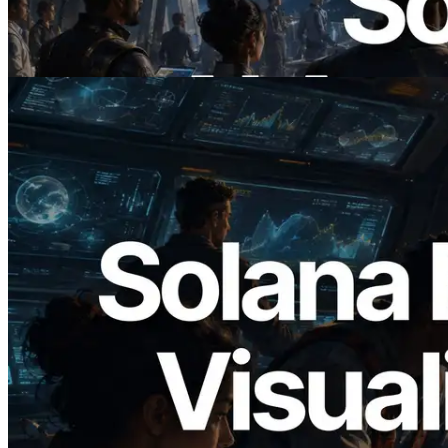
demande les API dont ils ont besoin
Lire cet article
2026.05.24
Validators Solutions lance le Solana Block
Analyzer — Visualisation du temps de
production de bloc par slot et des
validateurs assignés