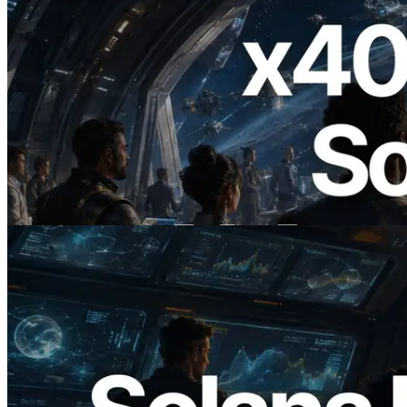
2026.07.04
ERPC lance un RPC Solana compatible
x402 — L'ère où les agents IA paient à la
demande les API dont ils ont besoin
Lire cet article