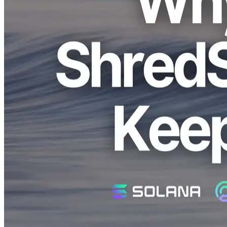
À ERPC, nous recevons fréquemment des demandes de clients
utilisant le flux de données en temps réel de Solana, déclarant que
"la latence ShredStream augmente progressivement et finit par
s'arrêter."
Dans cet article, nous expliquerons clairement les principales raisons
de ce problème et proposerons des solutions concrètes pour
améliorer les performances de votre application.
Pourquoi? la latence ShredStream ne
cesse d'augmenter?
Actuellement, ShredStream transmet presque toutes les données en
temps réel sans filtres. De ce fait, si les capacités de traitement du
client sont insuffisantes, les données s'accumulent, augmentant
progressivement la latence.
Les principales causes sont les suivantes:
1. Traitement avec Node.js ou environnement à
simple filetage
Dans un premier temps, client ShredStream a été construit en
utilisant TypeScript et le gRPC Protocole. Cependant, comme les