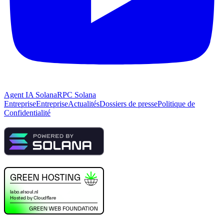
Agent IA Solana
RPC Solana
Entreprise
Entreprise
Actualités
Dossiers de presse
Politique de
Confidentialité