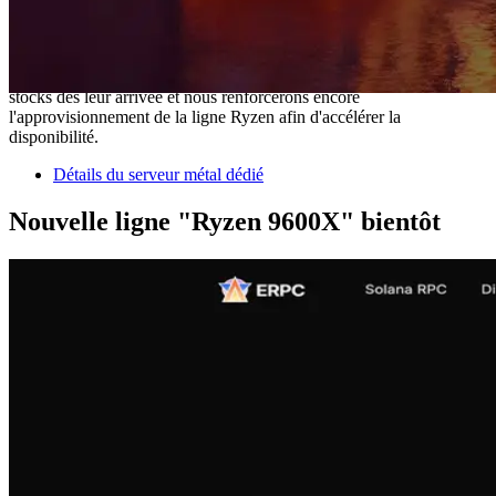
demande, ont reçu des retours très positifs et rapidement épuisé.
Avec la pénurie mondiale de serveurs, nous nous excusons
sincèrement pour tout inconvénient causé aux clients en attente de
disponibilité. Nous nous engageons à livrer rapidement de nouveaux
stocks dès leur arrivée et nous renforcerons encore
l'approvisionnement de la ligne Ryzen afin d'accélérer la
disponibilité.
Détails du serveur métal dédié
Nouvelle ligne "Ryzen 9600X" bientôt