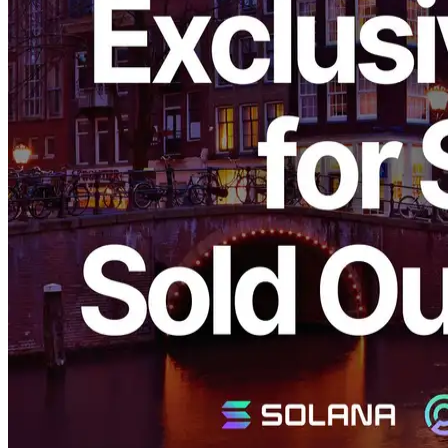
ELSOUL LABO B.V. (Siège: Amsterdam, Pays-Bas; PDG:
Fumitake Kawasaki), opérateur de ERPC (Amélioré) Solana RPC),
a le plaisir d'annoncer la vente complète des serveurs bare metal
dédiés exclusifs (Ryzen 7950X, 32 Go RAM, 99€ par mois) offert
dans la région d'Amsterdam et notre stratégie d'approvisionnement
renforcée.
Serveurs Ryzen populaires vendus;
nouveaux achats renforcés
Les serveurs bare metal dédiés qui ont vendu le CPU ultra-haute 24
heures AMD Ryzen 7950X, capable de vitesses jusqu'à 5.7 GHz
avec le limiteur turbo déverrouillé pour une performance
théoriquement maximale. Associés à un réseau dédié et à une
connexion « à distance zéro » aux nœuds Solana, ces serveurs ont
gagné en popularité parmi de nombreux DeFi projets et traders haute
fréquence.
Pour l'utilisation du serveur d'applications, les vitesses d'horloges
élevées et la faible latence pour la stabilité de pointe sont
hiérarchisées sur les grands cœurs RAM ou CPU multiples. Les
serveurs bare metal dédiés Ryzen, parfaitement alignés sur cette