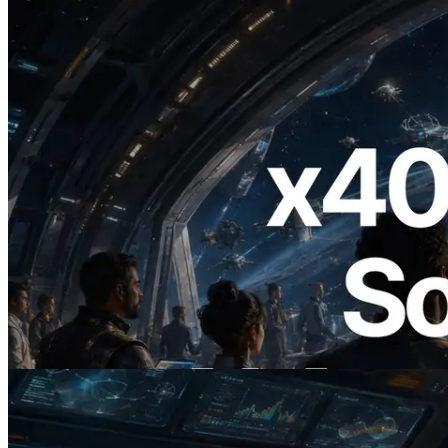
2026.07.04
ERPC lance un RPC Solana compatible
x402 — L'ère où les agents IA paient à la
demande les API dont ils ont besoin
Lire cet article