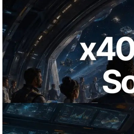
2026.07.04
ERPC lance un RPC Solana compatible
x402 — L'ère où les agents IA paient à la
demande les API dont ils ont besoin
Lire cet article