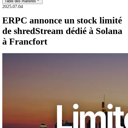
Table des matières
2025.07.04
ERPC annonce un stock limité
de shredStream dédié à Solana
à Francfort
ELSOUL LABO B.V. (Siège: Amsterdam, Pays-Bas, PDG: