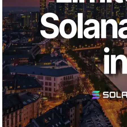
Fumitake Kawasaki) et Validators DAO ont annoncé un stock limité
dans leur région la plus populaire, Francfort, pour le service de flux
de données dédié à Solana le plus rapide de l'industrie, "Direct
Shreds (ShredStream)."
Région de Francfort, Notre emplacement
le plus populaire, Restocké