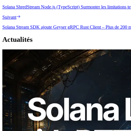
Solana ShredStream Node.js (TypeScript) Surmonter les limitations t
Suivant
Solana Stream SDK ajoute Geyser gRPC Rust Client – Plus de 200 ms
Actualités