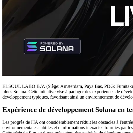
ELSOUL LABO B.V. (Siège: Amsterdam, Pays-Bas, PDG: Fumitake Kawas
blocs Solana. Cette initiative vise à partager des expériences de dév
développement typiques, favorisant ainsi un environnement de dévelop
Expérience de développement Solana en te
Les progrès de l'IA ont considérablement réduit les obstacles à l'entr
environnementales subtiles et d'informations inexactes fournies par le
Cette série de flux en direct présentera des activités de développement e