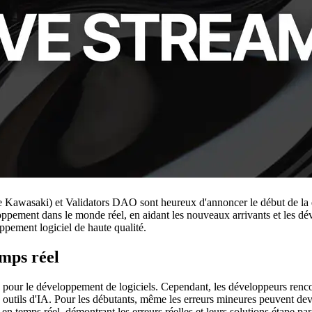
aki) et Validators DAO sont heureux d'annoncer le début de la diff
eloppement dans le monde réel, en aidant les nouveaux arrivants et les 
pement logiciel de haute qualité.
mps réel
ée pour le développement de logiciels. Cependant, les développeurs renc
s outils d'IA. Pour les débutants, même les erreurs mineures peuvent dev
n temps réel, démontrant les erreurs réelles et leurs solutions étape par 