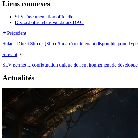
Liens connexes
SLV Documentation officielle
Discord officiel de Validators DAO
Précédent
Solana Direct Shreds (ShredStream) maintenant disponible pour Type
Suivant
SLV permet la configuration unique de l'environnement de développe
Actualités