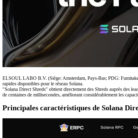
ELSOUL LABO B.V. (Siège: Amsterdam, Pays-Bas; PDG: Fumitake Kawas
rapides disponibles pour le réseau Solana.
"Solana Direct Shreds" obtient directement des Shreds auprès des lea
de centaines de millisecondes, améliorant considérablement les capacité
Principales caractéristiques de Solana Dir