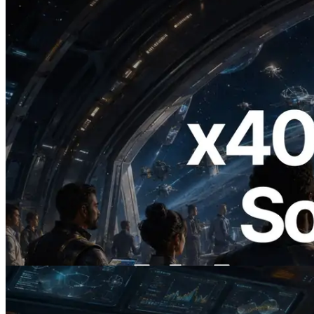
2026.07.04
ERPC lance un RPC Solana compatible
x402 — L'ère où les agents IA paient à la
demande les API dont ils ont besoin
Lire cet article