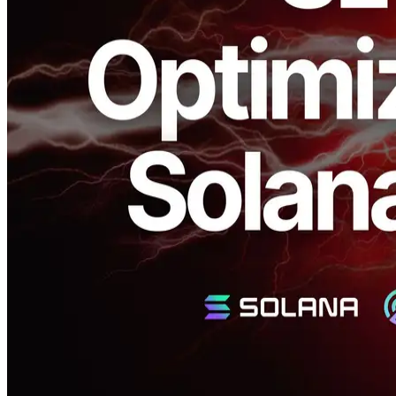
Fumitake Kawasaki), en collaboration avec Validators DAO, qui
promeut la décentralisation et le renforcement de la sécurité pour le
réseau Solana, a publié
performances et haute charge des
paramètres optimisés pour les populaires Solana Geyser gRPC
cas d'utilisation en streaming
dans l'outil de validation de Solana
open source, SLV.
Avec SLV, le processus de configuration précédemment compliqué
et peu clair pour Geyser gRPC les serveurs peuvent maintenant être
rapidement et facilement initiés avec des paramètres par défaut
optimisés.
Utilisation optimale de la configuration
ERPC Expertise opérationnelle