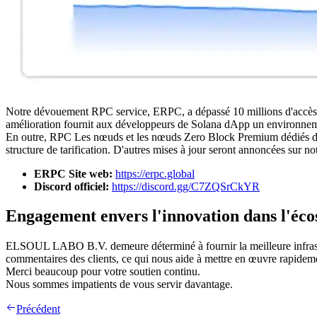
Notre dévouement RPC service, ERPC, a dépassé 10 millions d'accès qu
amélioration fournit aux développeurs de Solana dApp un environneme
En outre, RPC Les nœuds et les nœuds Zero Block Premium dédiés devr
structure de tarification. D'autres mises à jour seront annoncées sur no
ERPC Site web:
https://erpc.global
Discord officiel:
https://discord.gg/C7ZQSrCkYR
Engagement envers l'innovation dans l'éco
ELSOUL LABO B.V. demeure déterminé à fournir la meilleure infrastru
commentaires des clients, ce qui nous aide à mettre en œuvre rapideme
Merci beaucoup pour votre soutien continu.
Nous sommes impatients de vous servir davantage.
Précédent