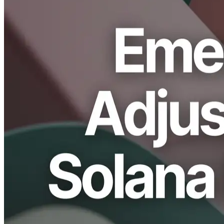
ERPC, operado por ELSOUL LABO B.V. (sede: Ámsterdam,
Países Bajos; CEO: Fumitake Kawasaki) junto con Validators
DAO, anuncia un ajuste de precios de emergencia en su Solana
centrado bare metal alineación de productos en respuesta a los
rápidos aumentos de los costos del hardware.
El nuevo precio entrará en vigor el lunes 15 de diciembre de 2025.
Hasta finales de este fin de semana, una cantidad limitada de
inventario permanecerá disponible en los precios especiales actuales.
Las suscripciones existentes no serán afectadas por este cambio.
Damos las gracias sinceramente a todos los usuarios por su soporte
continuo ERPC.
Antecedentes: La infraestructura de
Solana de alto rendimiento comienza con
la selección de datos
Para ofrecer una infraestructura de Solana rápida y estable, ERPC