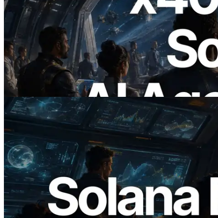
2026.07.04
ERPC lanza Solana RPC compatible con
x402 — La era en la que los agentes de IA
pagan bajo demanda por las API que
necesitan
Leer este artículo
2026.05.24