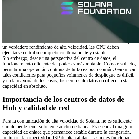
comenzó por seleccionar rigurosamente los centros de datos.
Durante este proceso, se hizo evidente que no todos los centros de
datos son receptivos a las demandas de cargas de trabajo de Solana
de baja latencia de alta carga.
Las necesidades de recursos de Solana son extremadamente
exigentes. Incluso el funcionamiento de un solo nodo requiere
servidores grandes, de grado de centro de datos y CPU de alto
rendimiento. Además, los requisitos de red son estrictos. Para lograr
un verdadero rendimiento de alta velocidad, las CPU deben
ejecutarse en turbo completo continuamente y estable.
Sin embargo, desde una perspectiva del centro de datos, el
funcionamiento eficiente del poder es más rentable. Como resultado,
permitir una operación continua de turbo es poco común. Garantizar
tales condiciones para pequeños volúmenes de despliegue es difícil,
y en la mayoría de los casos, los centros de datos no ofrecen esta
capacidad en absoluto.
Importancia de los centros de datos de
Hub y calidad de red
Para la comunicación de alta velocidad de Solana, no es suficiente
simplemente tener suficiente ancho de banda. Es esencial una gran
capacidad de enlace que permanece estable durante la congestión,
junto con la conectividad ISP de alta calidad. Las redes funcionan