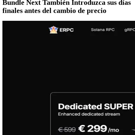
Bundle Next También Introduzca sus días
finales antes del cambio de precio