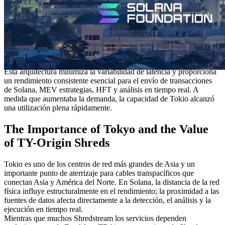
Premium Ryzen VPS está diseñado específicamente para los
requisitos de alto rendimiento de Solana. Combina una CPU Ryzen
de 5.7GHz, ECC DDR5 memoria, almacenamiento NVMe4 y redes
de alta banda dedicadas. A diferencia de lo general VPS o
plataformas de nube, ERPC aplica cero sobrecomiso e implementa
cada VPS en una topología de cero distancia conectada directamente
con las capas centrales de la red de Solana.
Esta arquitectura minimiza la variabilidad de latencia y proporciona
un rendimiento consistente esencial para el envío de transacciones
de Solana, MEV estrategias, HFT y análisis en tiempo real. A
medida que aumentaba la demanda, la capacidad de Tokio alcanzó
una utilización plena rápidamente.
The Importance of Tokyo and the Value
of TY-Origin Shreds
Tokio es uno de los centros de red más grandes de Asia y un
importante punto de aterrizaje para cables transpacíficos que
conectan Asia y América del Norte. En Solana, la distancia de la red
física influye estructuralmente en el rendimiento; la proximidad a las
fuentes de datos afecta directamente a la detección, el análisis y la
ejecución en tiempo real.
Mientras que muchos Shredstream los servicios dependen