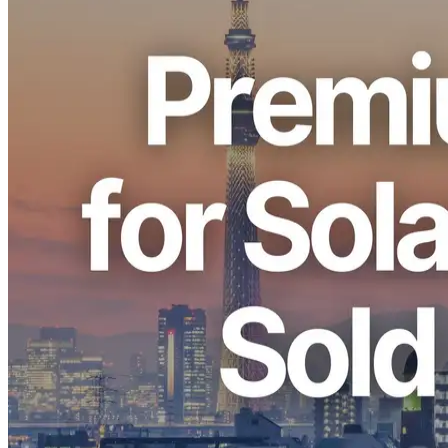
ELSOUL LABO B.V. (sede: Ámsterdam, Países Bajos, CEO:
Fumitake Kawasaki) y Validators DAO anunciar que ERPCs
Premium Ryzen VPS para Solana en la región de Tokio (TY) se ha
agotado. Se está arreglando la capacidad adicional y se espera que
regrese en los próximos días.
A medida que los ajustes de precios se aplicarán en todas las
regiones a partir de diciembre, los tres días restantes de noviembre
son la oportunidad final para obtener contratos en los precios
actuales. Los clientes que activan una suscripción dentro de
noviembre conservarán los precios actuales mientras la suscripción
permanezca activa.
Esta venta refleja la creciente demanda de cargas de trabajo Solana
de alta velocidad en la región de Tokio, especialmente para el
tratamiento de baja latencia y aplicaciones de datos en tiempo real.
Por qué Premium Ryzen VPS para
Solana Vendida