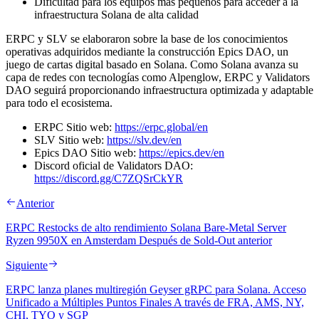
Dificultad para los equipos más pequeños para acceder a la
infraestructura Solana de alta calidad
ERPC y SLV se elaboraron sobre la base de los conocimientos
operativas adquiridos mediante la construcción Epics DAO, un
juego de cartas digital basado en Solana. Como Solana avanza su
capa de redes con tecnologías como Alpenglow, ERPC y Validators
DAO seguirá proporcionando infraestructura optimizada y adaptable
para todo el ecosistema.
ERPC Sitio web:
https://erpc.global/en
SLV Sitio web:
https://slv.dev/en
Epics DAO Sitio web:
https://epics.dev/en
Discord oficial de Validators DAO:
https://discord.gg/C7ZQSrCkYR
Anterior
ERPC Restocks de alto rendimiento Solana Bare-Metal Server
Ryzen 9950X en Amsterdam Después de Sold-Out anterior
Siguiente
ERPC lanza planes multiregión Geyser gRPC para Solana. Acceso
Unificado a Múltiples Puntos Finales A través de FRA, AMS, NY,
CHI, TYO y SGP