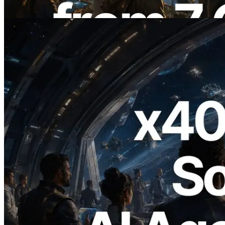
Leer este artículo
2026.07.04
ERPC lanza Solana RPC compatible con
x402 — La era en la que los agentes de IA
pagan bajo demanda por las API que
necesitan
Leer este artículo