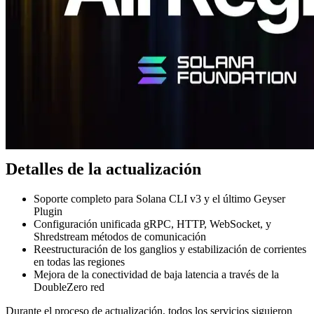
Solana Mainnet Beta v3 implementa múltiples mejoras diseñadas
para lograr una mayor eficiencia y consistencia de la red.
En la próxima hoja de ruta se proyecta introducir el protocolo de
próxima generación “Alpenglow”, que tiene como objetivo reducir
los tiempos de finalización de bloques a aproximadamente 100–150
milisegundos.
ERPC ya ha optimizado las vías de comunicación y las estructuras
de tratamiento de datos en todas sus regiones mundiales para
garantizar una compatibilidad flexible con las actualizaciones futuras
del protocolo. Esto permite que la plataforma mantenga un
rendimiento superior incluso después de la adopción de Alpenglow
y otras características avanzadas.
Detalles de la actualización
Soporte completo para Solana CLI v3 y el último Geyser
Plugin
Configuración unificada gRPC, HTTP, WebSocket, y
Shredstream métodos de comunicación
Reestructuración de los ganglios y estabilización de corrientes
en todas las regiones
Mejora de la conectividad de baja latencia a través de la
DoubleZero red
Durante el proceso de actualización, todos los servicios siguieron