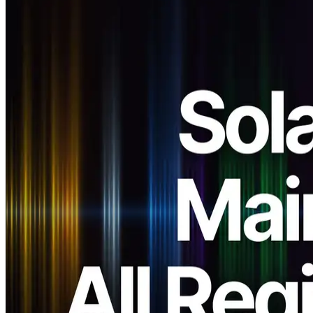
ELSOUL LABO B.V. (sede: Ámsterdam, Países Bajos; CEO:
Fumitake Kawasaki) y Validators DAO han completado la
actualización de todos ERPC y gRPC endpoints across all regions to
Solana Mainnet Beta v3, following de Solana latest recommended
version update.
Esta actualización introduce plena compatibilidad con Solana CLI
v3 y el último Geyser Plugin, estableciendo una infraestructura más
estable y optimizada. Todos los servicios permanecen disponibles al
mismo precio que antes.
Antecedentes de la actualización Solana
v3