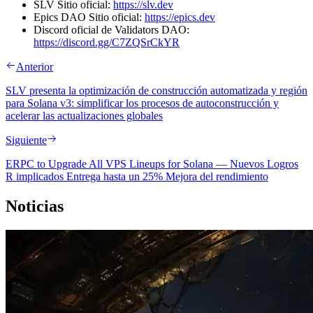
SLV Sitio oficial:
https://slv.dev
Epics DAO Sitio oficial:
https://epics.dev
Discord oficial de Validators DAO:
https://discord.gg/C7ZQSrCkYR
Anterior
SLV presenta la optimización de construcción automatizada y región
para Solana v3: simplificar los procesos de autoconstrucción y
acelerar las actualizaciones globales
Siguiente
ERPC to Upgrade All VPS Lineups for Solana — Nuevos Logros
R implicados Entrega hasta un 25% Mejora del rendimiento
Noticias