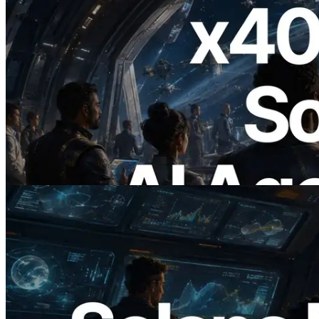
2026.07.04
ERPC lanza Solana RPC compatible con
x402 — La era en la que los agentes de IA
pagan bajo demanda por las API que
necesitan
Leer este artículo