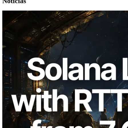
Noticias
2026.08.05
ERPC amplía la Leader Slot API de
Solana con medición de ping desde 7
regiones globales — También se lanza la
Validators Information API
Leer este artículo