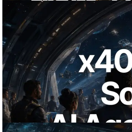
2026.07.04
ERPC lanza Solana RPC compatible con
x402 — La era en la que los agentes de IA
pagan bajo demanda por las API que
necesitan
Leer este artículo