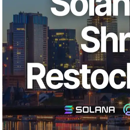
ELSOUL LABO B.V. (sede: Ámsterdam, Países Bajos; CEO:
Fumitake Kawasaki) y Validators DAO se complacen en anunciar
una reposición a gran escala en la región de Frankfurt del muy
solicitado Solana Dedicated Shredstream "Metal Ryzen", junto con
servidores metal con las velocidades de reloj CPU más altas
actualmente disponibles.
La esperada reposición de Solana
Dedicated Shredstream Metal Ryzen