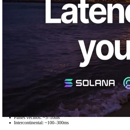
técnicamente la velocidad comercial.
Aunque nosotros mismos no somos comerciantes, pero los
desarrolladores de software, las frecuentes consultas sobre el logro
de cero bloque (0 bloques) o retrasos dentro de aproximadamente
400ms han puesto de relieve ideas técnicas críticas.
En este artículo, aclaramos una concepción errónea común:
centrarse excesivamente en los tiempos de ping, transmitir latencia y
las cifras medias de latencia no necesariamente conducen al
comercio exitoso.
El tiempo de Ping es simplemente un
endpoint ideal
Primero recaptemos lo que significa el ping. Ping es la velocidad de
comunicación ideal, representando distancia de red simple o latencia
mínima:
Dentro de la misma red: ~0.1ms
Conexión privada (PNI): ~0.2ms
Dentro del mismo centro de datos: ~0.3ms
Dentro de la misma ciudad: ~1ms
Países vecinos: ~5–10ms
Intercontinental: ~100–300ms