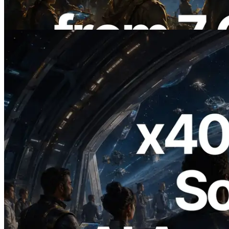
Validators Information API
Leer este artículo
2026.07.04
ERPC lanza Solana RPC compatible con
x402 — La era en la que los agentes de IA
pagan bajo demanda por las API que
necesitan