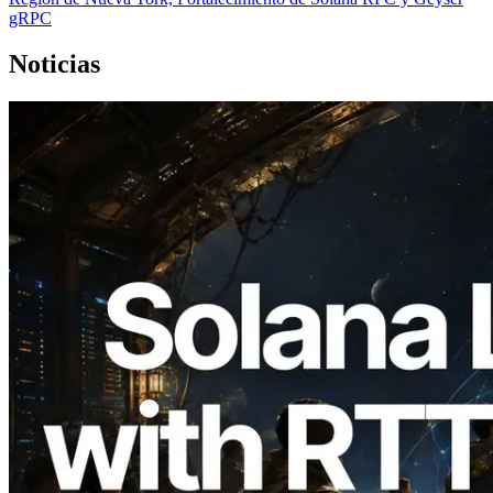
gRPC
Noticias
2026.08.05
ERPC amplía la Leader Slot API de
Solana con medición de ping desde 7
regiones globales — También se lanza la