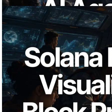
Leer este artículo
2026.05.24
Validators Solutions lanza el Solana Block
Analyzer — Visualización del tiempo de
producción de bloque por slot y del
Validador asignado
Leer este artículo
Cargar más