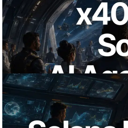
2026.07.04
ERPC lanza Solana RPC compatible con
x402 — La era en la que los agentes de IA
pagan bajo demanda por las API que
necesitan
Leer este artículo