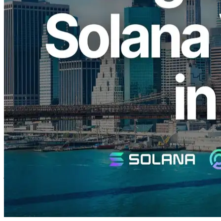
su alto rendimiento VPS, optimizado específicamente para las cargas
de trabajo de Solana, en Nueva York, uno de los centros financieros
más críticos del mundo.
¿Por qué? de ERPC Solana VPS Es muy
aburrido después
Solana es un blockchain conocido por su tratamiento de
transacciones ultrarrápidas, muy favorecido por los comerciantes
profesionales y desarrolladores que requieren la menor latencia
posible, especialmente en el sector financiero. Los proveedores de
cloud tradicionales suelen priorizar las ganancias y, por lo tanto,
suelen ofrecer CPUs anticuadas e infraestructura de menor
rendimiento, lo que dificulta la seguridad de los entornos de mayor
rendimiento.
Para abordar esta cuestión, ERPC ha introducido una VPS solución
que combina el último hardware del servidor y una pila de software
meticulosamente optimizada, logrando un rendimiento excepcional
junto con una excelente eficiencia de costo. Este servicio se vendió
rápidamente a su lanzamiento inicial debido a la alta demanda.
Anuncio de la Región de Nueva York