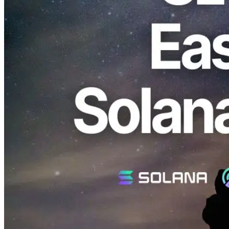
Fumitake Kawasaki), en colaboración con Validators DAO, que
promueve la descentralización y mejora de la seguridad de la red
Solana, ha lanzado oficialmente un
función de configuración fácil
Solana Geyser gRPC nodos
en su herramienta de validador de
Solana de código abierto, SLV.
Anteriormente, estableciendo Geyser gRPC on Solana RPC nodos
necesarios para instalar el plugin Yellowstone y realizar tareas
complejas de configuración. El nuevo SLV función permite a los
usuarios
rápidamente y sin esfuerzo Geyser gRPC nodos a
través de simples indicaciones interactivas
.
Despliegue a Geyser gRPC Nodo en sólo
unos pocos pasos