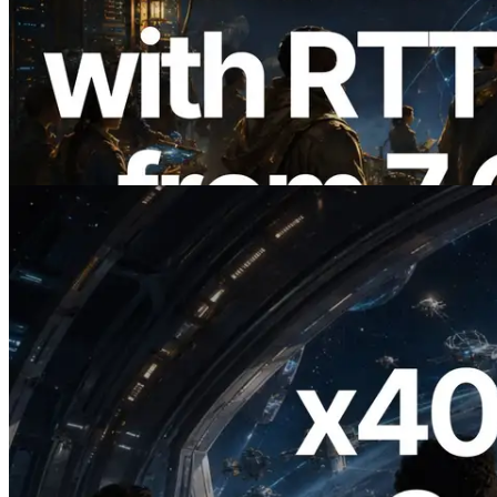
ERPC amplía la Leader Slot API de
Solana con medición de ping desde 7
regiones globales — También se lanza la
Validators Information API
Leer este artículo
2026.07.04
ERPC lanza Solana RPC compatible con