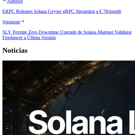
Anterior
ERPC Releases Solana Geyser gRPC Streaming a € 78/month
Siguiente
SLV Permite Zero Downtime Upgrade de Solana Mainnet Validator
Firedancer a Última Versión
Noticias
2026.08.05