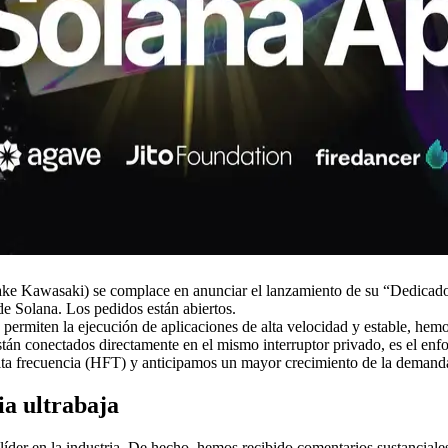
awasaki) se complace en anunciar el lanzamiento de su “Dedicado N
 de Solana. Los pedidos están abiertos.
permiten la ejecución de aplicaciones de alta velocidad y estable, h
tán conectados directamente en el mismo interruptor privado, es el en
lta frecuencia (HFT) y anticipamos un mayor crecimiento de la demand
ia ultrabaja
líder en la industria. De hecho, hemos recibido comentarios sustancial