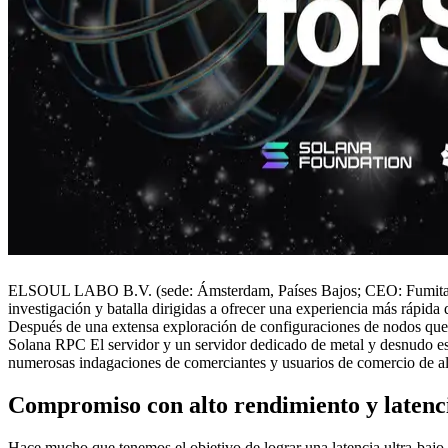
ELSOUL LABO B.V. (sede: Ámsterdam, Países Bajos; CEO: Fumitake K
investigación y batalla dirigidas a ofrecer una experiencia más rápida
Después de una extensa exploración de configuraciones de nodos que 
Solana RPC El servidor y un servidor dedicado de metal y desnudo es
numerosas indagaciones de comerciantes y usuarios de comercio de a
Compromiso con alto rendimiento y latenc
Hace mucho que tenemos el objetivo de lograr una latencia ultra-bajo 