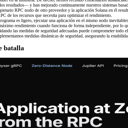
 los resultados— y han mejorado continuamente nuestros sistemas basado
etario RPC nodo de otro proveedor y la aplicación Solana en él result
PC de los recursos que necesita para optimizar el rendimiento.
rograma es ligero, ejecutar una aplicación en el mismo nodo inevitable
máximo rendimiento cuando funciona de forma independiente, por lo que
ando las medidas de seguridad adecuadas puede comprometer todo el n
plementamos medidas dinámicas de seguridad, asegurando la estabilid
e batalla