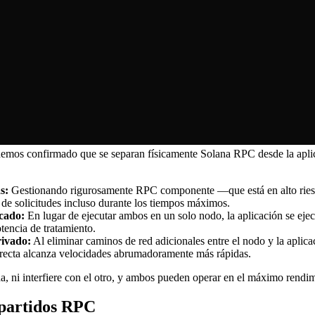
, hemos confirmado que se separan físicamente Solana RPC desde la aplic
s:
Gestionando rigurosamente RPC componente —que está en alto ries
de solicitudes incluso durante los tiempos máximos.
icado:
En lugar de ejecutar ambos en un solo nodo, la aplicación se ejec
tencia de tratamiento.
rivado:
Al eliminar caminos de red adicionales entre el nodo y la aplicaci
directa alcanza velocidades abrumadoramente más rápidas.
da, ni interfiere con el otro, y ambos pueden operar en el máximo rendi
mpartidos RPC