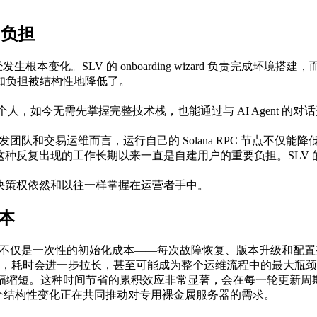
认知负担
经发生根本变化。SLV 的 onboarding wizard 负责完成环境
的认知负担被结构性地降低了。
，如今无需先掌握完整技术栈，也能通过与 AI Agent 的对话开始运
用开发团队和交易运维而言，运行自己的 Solana RPC 节点不仅
这种反复出现的工作长期以来一直是自建用户的重要负担。SLV 的 
终的决策权依然和以往一样掌握在运营者手中。
成本
载快照。这不仅是一次性的初始化成本——每次故障恢复、版本升级和
引 RPC）来说，耗时会进一步拉长，甚至可能成为整个运维流程中的最大瓶
被大幅缩短。这种时间节省的累积效应非常显著，会在每一轮更新
本。这两个结构性变化正在共同推动对专用裸金属服务器的需求。