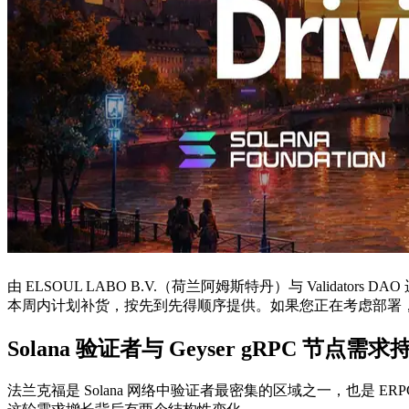
由 ELSOUL LABO B.V.（荷兰阿姆斯特丹）与 Validators D
本周内计划补货，按先到先得顺序提供。如果您正在考虑部署，请在 Val
Solana 验证者与 Geyser gRPC 节点需
法兰克福是 Solana 网络中验证者最密集的区域之一，也是 ERPC 