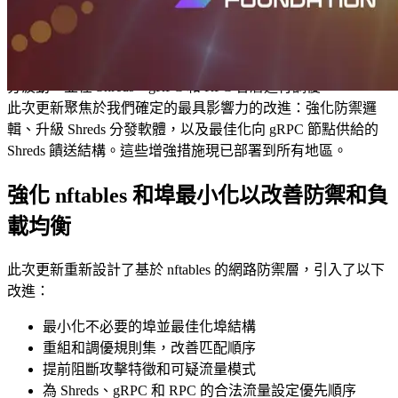
類訪問模式和大量無效請求也在增加，對驗證者和 RPC 基礎
設施層的防禦能力和流量篩選提出了更高要求。
為應對這些不斷變化的情況，ERPC 和 Validators DAO 持續分
析日常 RPC 和驗證者運維中觀察到的日誌、指標和驗證者評
分波動，並在 Shreds、gRPC 和 RPC 各層進行調優。
此次更新聚焦於我們確定的最具影響力的改進：強化防禦邏
輯、升級 Shreds 分發軟體，以及最佳化向 gRPC 節點供給的
Shreds 饋送結構。這些增強措施現已部署到所有地區。
強化 nftables 和埠最小化以改善防禦和負
載均衡
此次更新重新設計了基於 nftables 的網路防禦層，引入了以下
改進：
最小化不必要的埠並最佳化埠結構
重組和調優規則集，改善匹配順序
提前阻斷攻擊特徵和可疑流量模式
為 Shreds、gRPC 和 RPC 的合法流量設定優先順序