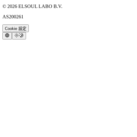
©
2026
ELSOUL LABO B.V.
AS200261
Cookie 設定