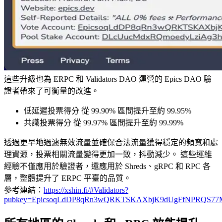
這些升級也為 ERPC 和 Validators DAO 運營的 Epics DAO 驗
證者帶來了可衡量的改進。
低延遲投票得分 從 99.90% 區間提升至約 99.95%
共識投票得分 從 99.97% 區間提升至約 99.99%
透過更早地過濾無效流量並確保合法流量獲得穩定的頻寬和處
理資源，投票相關流量變得更加一致，抖動減少。 這些運維
經驗不僅應用於驗證者，還應用於 Shreds、gRPC 和 RPC 各
層，整體提升了 ERPC 平臺的品質。
參考連結：
https://xshin.fi/#Validators?
pubkey=EpicsoqLdDP8qRn3wQRKTSKAXbjK9dUgFfNPRQS7