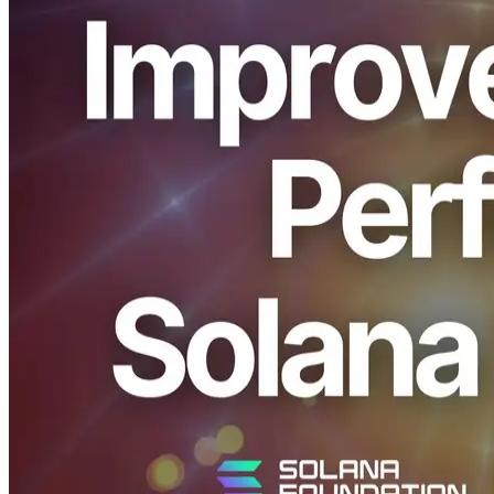
ELSOUL LABO B.V.（總部：荷蘭阿姆斯特丹，CEO：
Fumitake Kawasaki）與 Validators DAO 宣佈，ERPC 已完成對
所有地區 Shreds 和 Geyser gRPC 端點的重大升級，同步增強
了防禦邏輯和效能。
隨著 Solana 網路規模持續增長，攻擊流量也在同步增加。為
了在保護正常流量的同時進一步提升延遲和穩定性，ERPC 強
化了 nftables 規則，最小化並最佳化了埠結構，更新了 Shreds
軟體管道，並重新設計了向 gRPC 節點的饋送架構。
這些改進帶來了可衡量的驗證者效能提升，並提高了所有地區
的 Shreds/gRPC 穩定性。
Solana 網路的增長與攻擊流量的上升
ERPC 將繼續以穩定的低延遲基礎設施支援對延遲敏感的
Solana 應用和高吞吐量工作負載。 與此同時，集中式 DDoS