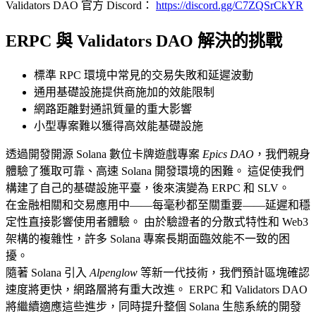
Validators DAO 官方 Discord：
https://discord.gg/C7ZQSrCkYR
ERPC 與 Validators DAO 解決的挑戰
標準 RPC 環境中常見的交易失敗和延遲波動
通用基礎設施提供商施加的效能限制
網路距離對通訊質量的重大影響
小型專案難以獲得高效能基礎設施
透過開發開源 Solana 數位卡牌遊戲專案
Epics DAO
，我們親身
體驗了獲取可靠、高速 Solana 開發環境的困難。 這促使我們
構建了自己的基礎設施平臺，後來演變為 ERPC 和 SLV。
在金融相關和交易應用中——每毫秒都至關重要——延遲和穩
定性直接影響使用者體驗。 由於驗證者的分散式特性和 Web3
架構的複雜性，許多 Solana 專案長期面臨效能不一致的困
擾。
隨著 Solana 引入
Alpenglow
等新一代技術，我們預計區塊確認
速度將更快，網路層將有重大改進。 ERPC 和 Validators DAO
將繼續適應這些進步，同時提升整個 Solana 生態系統的開發