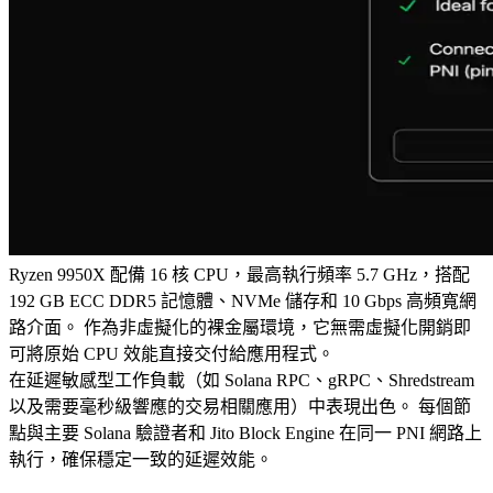
Ryzen 9950X 配備 16 核 CPU，最高執行頻率 5.7 GHz，搭配
192 GB ECC DDR5 記憶體、NVMe 儲存和 10 Gbps 高頻寬網
路介面。 作為非虛擬化的裸金屬環境，它無需虛擬化開銷即
可將原始 CPU 效能直接交付給應用程式。
在延遲敏感型工作負載（如 Solana RPC、gRPC、Shredstream
以及需要毫秒級響應的交易相關應用）中表現出色。 每個節
點與主要 Solana 驗證者和 Jito Block Engine 在同一 PNI 網路上
執行，確保穩定一致的延遲效能。