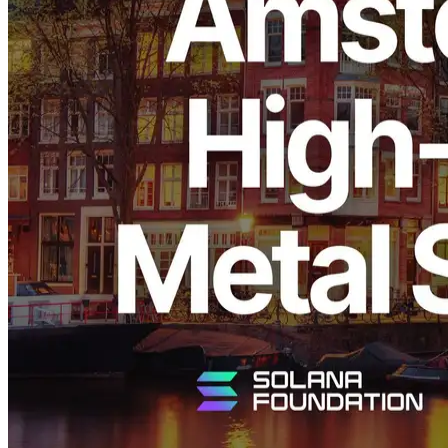
ELSOUL LABO B.V.（總部：荷蘭阿姆斯特丹，CEO：
Fumitake Kawasaki）與 Validators DAO 宣佈，ERPC 在阿姆斯
特丹地區提供的面向 Solana 最佳化的高效能裸金屬伺服
器"Ryzen 9950X"已售罄。 同時，專業級"Stream Bundle Pro"套
餐也已售罄。 為滿足快速增長的需求，ERPC 正在加強後續
批次的採購體系。 衷心感謝所有使用者和開發者的持續支
援。
阿姆斯特丹需求增長——Solana 網路的
核心樞紐