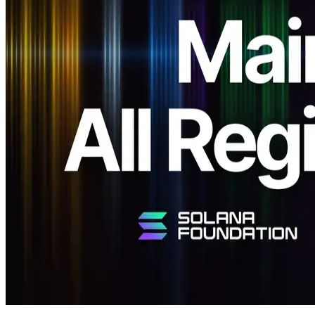
和 gRPC 端點向 Solana 主網 Beta v3 的升級，緊跟 Solana 最新
推薦版本更新。
此次升級引入了與 Solana CLI v3 和最新 Geyser Plugin 的完全
相容性，建立了更穩定和最佳化的基礎設施。所有服務保持與
之前相同的價格。
Solana v3 升級的背景
Solana 主網 Beta v3 實施了多項旨在實現更高網路效率和一致
性的改進。
在即將到來的路線圖中，計劃引入下一代協議"Alpenglow"，
旨在將區塊最終確認時間縮短至約 100-150 毫秒。
ERPC 已在全球各區域最佳化了通訊路徑和資料處理結構，以
確保與未來協議升級的靈活相容。這使得平臺即使在採用
Alpenglow 和其他高階功能之後也能保持頂級效能。
升級詳情