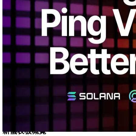
表板進行了重大改版。
此次更新引入了全新的基於 ping 的視覺化系統，使使用者能
夠直觀瞭解自身環境的實際網路效能和最佳化潛力。
繼最近引入基於 ping 的自動路由之後，此次增強使 Solana 網
路連線的最佳化變得更加簡單和透明。
背景
此前，ERPC 基於註冊 IP 地址的地理位置資料顯示預估的區
域連線。 然而，基於 IP 的位置資訊在不同提供商之間經常存
在差異，並不總能反映真實的通訊路徑。
例如，即使從東京到大阪的連線看起來是國內連線，但實際上
路由可能經過東京-洛杉磯-大阪，造成意外的延遲。
換句話說，物理地圖距離和實際網路距離並不一定相同——對
於像區塊鏈這樣對延遲敏感的系統，理解真實世界的延遲至關
重要。
新儀表板概覽