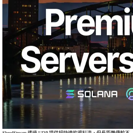
福（FRA）區域面向 Solana 應用的高階裸金屬伺服器已售
罄。
下一次補貨預計在一到兩個月後，但所有保證名額已被預定，
目前候補名單上已有超過十個條目。對於尚未註冊優先名單的
使用者，至少兩個月的等待時間已經確認。
為什麼選擇法蘭克福
Solana 網路資料：
Validators Solutions
法蘭克福擁有全球最密集的 Solana 驗證者叢集，是 Solana 網
路的核心樞紐。這種高密度的驗證者意味著部署在法蘭克福的
節點有更多時間靠近區塊領導者，提供穩定且低延遲的環境
——這對追求一致效能的使用者來說是至關重要的優勢。
此外，法蘭克福長期以來一直是歐洲的金融中心，擁有主要的
網際網路交換點和大規模資料中心。減少物理網路距離可以直
接降低延遲，使其成為最適合實時 Solana 工作負載的地點之
一。
ShredStream 透過 UDP 提供超快速的資料流，但長距離傳輸不