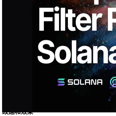
消 Geyser gRPC 共享端點上的過濾器限制。此更改已在所有區
域應用，並透過強化的監控系統繼續提供穩定環境。
背景和目的
此前的過濾器限制主要作為系統負載的應對措施而運營。隨著
監控系統的強化和資料的積累，我們能夠更準確地識別與濫用
相關的訪問模式。
此外，透過引入更嚴格、更高效能的 nftable 自動更新邏輯，
我們實施了一項將攻擊造成的負載降至最低的更新。透過降低
攻擊風險和濫用行為，我們確認系統整體負載可以顯著緩解。
同時，我們將免費試用最佳化為一天。這降低了濫用行為的可
能性，同時仍為合法使用者提供了充足的比較和測試時間。這
些改進使得與實際使用需求相匹配的穩定資源分配成為可能。
因此，我們判定可以為選擇 ERPC 的客戶穩定地保障有效資
源，並決定完全取消過濾器限制。
改進和效果