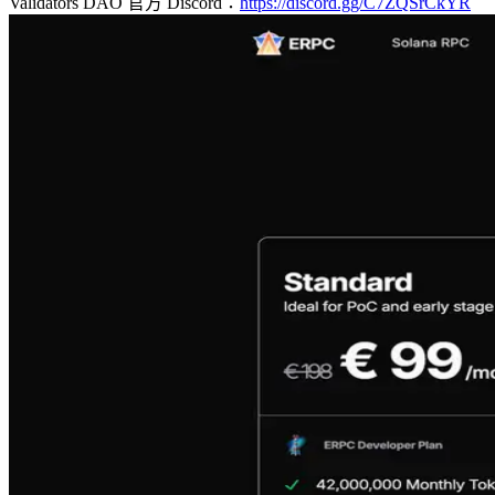
Validators DAO 官方 Discord：
https://discord.gg/C7ZQSrCkYR