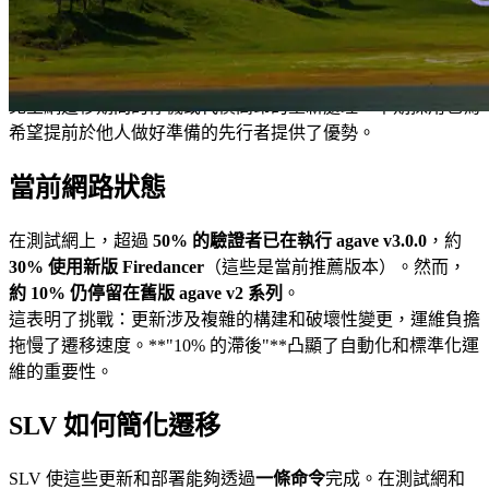
成。這一加速已達成共識，整個生態系統正滿懷期待地邁向這
個新時代。
此外，對交易者和資料分析至關重要的
Shreds
格式已開始變
化。提前在測試網上測試這些差異至關重要，因為這有助於避
免主網遷移期間的停機或代價高昂的重新處理。早期採用也為
希望提前於他人做好準備的先行者提供了優勢。
當前網路狀態
在測試網上，超過
50% 的驗證者已在執行 agave v3.0.0
，約
30% 使用新版 Firedancer
（這些是當前推薦版本）。然而，
約 10% 仍停留在舊版 agave v2 系列
。
這表明了挑戰：更新涉及複雜的構建和破壞性變更，運維負擔
拖慢了遷移速度。**"10% 的滯後"**凸顯了自動化和標準化運
維的重要性。
SLV 如何簡化遷移
SLV 使這些更新和部署能夠透過
一條命令
完成。在測試網和