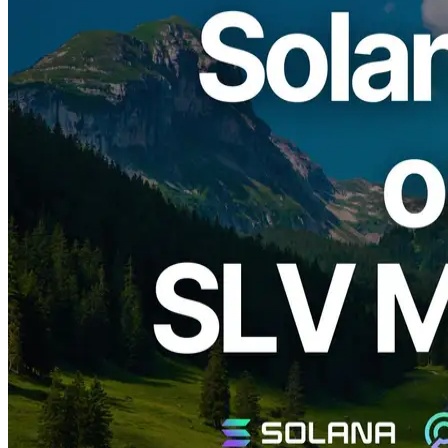
ELSOUL LABO B.V.（總部：荷蘭阿姆斯特丹，CEO：
Fumitake Kawasaki）與 Validators DAO 宣佈，開源驗證者運維
平臺
SLV
的最新版本現已支援 Solana 3.0 測試網環境。透過
SLV，運營者可以立即設定、升級和遷移到最新的
agave
v3.0.0
和
Firedancer
客戶端。
Solana 3.0 登陸測試網
2025 年 8 月下旬，
agave v3.0.0
在 Solana 測試網上線。此版本
包含多項重大變更，代表著 Solana 網路的持續進化。
最重要的更新之一是為
Alpenglow
做準備，這將大幅縮短最
終確認時間。相關提交已在整合中，
最近的公開投票正式批准
了 Alpenglow 的採用，確認了 Solana 將以 100 倍速度完成區
塊最終確認的未來。
此前約需 12.8 秒的最終確認，預計僅需
100-150 毫秒
即可完