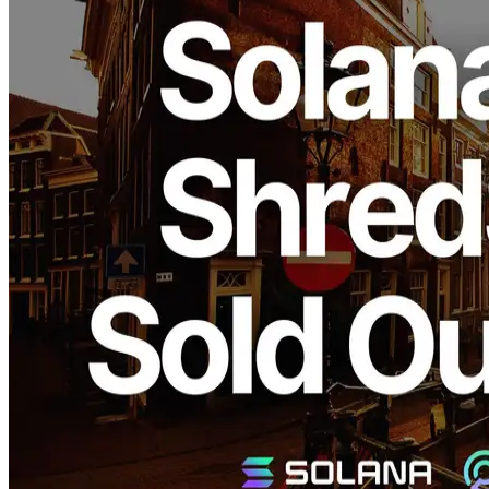
ELSOUL LABO B.V.（總部：荷蘭阿姆斯特丹；CEO：
Fumitake Kawasaki）與 Validators DAO 宣佈，繼法蘭克福和紐
約之後，Solana 專屬 ShredStream「Metal Ryzen」及裸金屬伺
服器產品線（含 Premium）在阿姆斯特丹也於短期內售罄。
售罄更新及阿姆斯特丹為何快速售罄
Solana 網路資料：
Validators Solutions
阿姆斯特丹是歐洲最大的資料中心樞紐之一，集中了主要 IX
和金融基礎設施。約 20% 的 Solana 驗證者位於阿姆斯特丹，
約 20% 位於法蘭克福。由於每五個驗證者中就有一個在這些
城市，下一個區塊領導者在附近的機率也約為五分之一。
所有此前確保的庫存已交付。已切換至批次採購模式。強烈建
議加入候補名單。