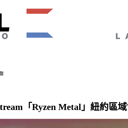
售罄
dStream「Ryzen Metal」紐約