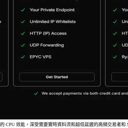
達 5.7GHz 的 CPU 效能，深受需要實時資料流和超低延遲的高頻交易者和