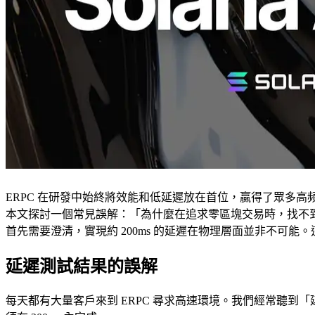
ERPC 在研發中始終將效能和低延遲放在首位，贏得了眾多高頻
本文探討一個常見誤解：「為什麼在追求零區塊交易時，找不到 Solana 
首先需要澄清，實現約 200ms 的延遲在物理層面並非不可能
延遲測試結果的誤解
每天都有大量客戶來到 ERPC 尋求高速環境。我們經常聽到「延