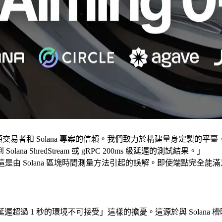
交易者和 Solana 專案的信賴。我們致力於構建量身定製的平
ShredStream 或 gRPC 200ms 級延遲的測試結果。」
。這是由 Solana 區塊時間測量方法引起的誤解。即使端點完
遲超過 1 秒的環境不可接受」這樣的擔憂。這源於與 Solana 