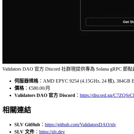
Validators DAO 官方 Discord 社群現提供專為 Solana 
伺服器規格
：AMD EPYC 9254 (4.15GHz, 24 核), 384GB
價格
：€580.00/月
Validators DAO 官方 Discord
：
https://discord.gg/C7ZQSr
相關連結
SLV GitHub
：
https://github.com/ValidatorsDAO/slv
SLV 文件
：
https://slv.dev