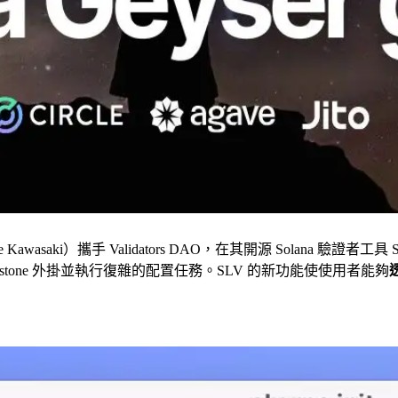
Kawasaki）攜手 Validators DAO，在其開源 Solana 驗證者工
Yellowstone 外掛並執行復雜的配置任務。SLV 的新功能使使用者能夠