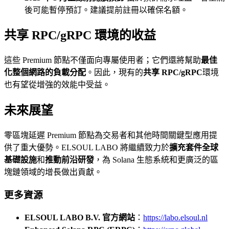
後可能暫停預訂。建議提前註冊以確保名額。
共享 RPC/gRPC 環境的收益
這些 Premium 節點不僅面向專屬使用者；它們還將幫助
最佳
化整個網路的負載分配
。因此，現有的
共享 RPC/gRPC
環境
也有望從增強的效能中受益。
未來展望
零區塊延遲 Premium 節點為交易者和其他時間關鍵型應用提
供了重大優勢。ELSOUL LABO 將繼續致力於
擴充套件全球
基礎設施
和
推動前沿研發
，為 Solana 生態系統和更廣泛的區
塊鏈領域的增長做出貢獻。
更多資源
ELSOUL LABO B.V. 官方網站
：
https://labo.elsoul.nl