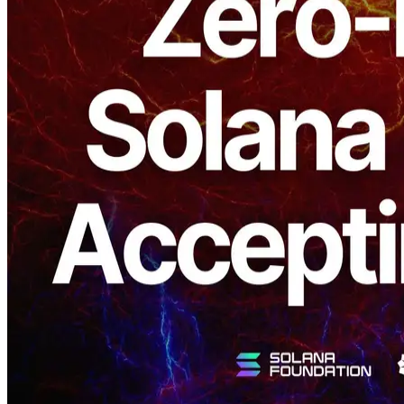
ELSOUL LABO B.V.
（總部：荷蘭阿姆斯特丹；CEO：
Fumitake Kawasaki）欣然宣佈，其分散式基礎設施服務
ERPC（Enhanced Solana RPC）
旗下的
零區塊延遲 Solana
Premium RPC
將於
2025 年 3 月
正式上線，現已
開放預訂
。透
過提供近實時的資料流（在最新網路區塊的約 400ms 內）和
交易提交能力，我們旨在滿足交易者、DeFi 使用者和其他對
延遲敏感專案的時間關鍵型運營需求。
背景：為什麼需要零區塊延遲 Solana
Premium 節點？
最近，特別是在交易者中，對
約 400ms 低延遲資料檢索和交
易
的需求急劇增長。在波動的市場條件下，即使微小的網路延
遲也可能導致重大的錯失機會。
Solana 本身就需要高時脈頻率的 CPU，而維持
零區塊延遲
不
僅需要嚴格的軟體最佳化，還需要全球最快的處理器。此類硬
體在全球範圍內供應緊張，使得可靠採購成為一項嚴峻挑戰。