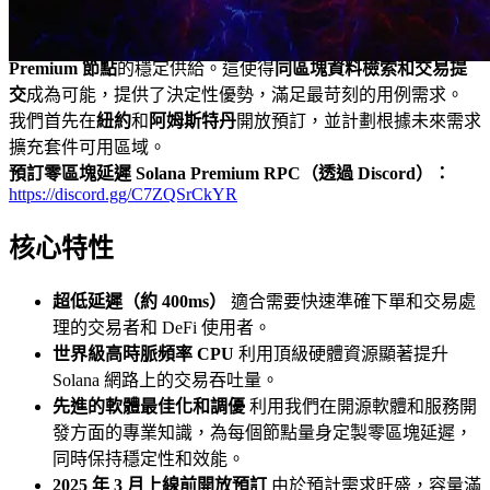
認識到這些障礙，ELSOUL LABO 已成功
擴充套件其採購網
路
以確保超高時脈頻率 CPU 的供應，保障
零區塊延遲
Premium 節點
的穩定供給。這使得
同區塊資料檢索和交易提
交
成為可能，提供了決定性優勢，滿足最苛刻的用例需求。
我們首先在
紐約
和
阿姆斯特丹
開放預訂，並計劃根據未來需求
擴充套件可用區域。
預訂零區塊延遲 Solana Premium RPC（透過 Discord）：
https://discord.gg/C7ZQSrCkYR
核心特性
超低延遲（約 400ms）
適合需要快速準確下單和交易處
理的交易者和 DeFi 使用者。
世界級高時脈頻率 CPU
利用頂級硬體資源顯著提升
Solana 網路上的交易吞吐量。
先進的軟體最佳化和調優
利用我們在開源軟體和服務開
發方面的專業知識，為每個節點量身定製零區塊延遲，
同時保持穩定性和效能。
2025 年 3 月上線前開放預訂
由於預計需求旺盛，容量滿