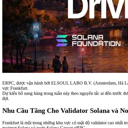
ERPC, được vận hành bởi ELSOUL LABO B.V. (Amsterdam, Hà Lan) 
vực Frankfurt.
Dự kiến bổ sung hàng trong tuần này theo nguyên tắc ai đến trước đượ
đợi.
Nhu Cầu Tăng Cho Validator Solana và N
Frankfurt là một trong những khu vực có mật độ validator cao nhất t
mainnet Solana và node Solana Geyser gRPC.