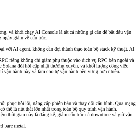
g, và khởi chạy AI Console là tất cả những gì cần để bắt đầu vận
g ngày giảm về cấu trúc.
i với AI agent, không cần đợi thành thạo toàn bộ stack kỹ thuật. AI
na RPC riêng không chỉ giảm phụ thuộc vào dịch vụ RPC bên ngoài và
de Solana đòi hỏi cập nhật thường xuyên, và khối lượng công việc
phí vận hành này và làm cho tự vận hành bền vững hơn nhiều.
i mỗi phục hồi lỗi, nâng cấp phiên bản và thay đổi cấu hình. Qua mạng
 thể là nút thắt lớn nhất trong toàn bộ quy trình vận hành.
ệm thời gian này là đáng kể, giảm cấu trúc cả downtime và giờ vận
d bare metal.