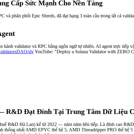
Cung Cấp Sức Mạnh Cho Nền Tảng
 phân phối Epic Shreds, đã đạt hạng 3 toàn cầu trong tất cả valida
.
Agent
n hành validator và RPC bằng ngôn ngữ tự nhiên. AI agent trực tiếp v
/validatorsDAO/slv
YouTube: "Deploy a Solana Validator with ZERO C
 R&D Đạt Đỉnh Tại Trung Tâm Dữ Liệu Ch
ế R&D Hà Lan) kể từ 2022 — năm năm liên tiếp. Là đỉnh cao R&D nà
nh thống nhất AMD EPYC thế hệ 5, AMD Threadripper PRO thế hệ 5 v