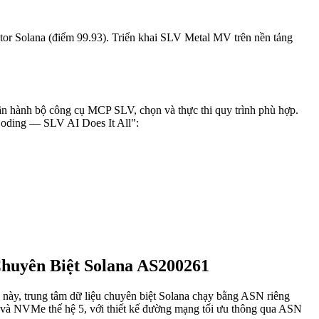
tor Solana (điểm 99.93). Triển khai SLV Metal MV trên nền tảng
ận hành bộ công cụ MCP SLV, chọn và thực thi quy trình phù hợp.
oding — SLV AI Does It All":
uyên Biệt Solana AS200261
y, trung tâm dữ liệu chuyên biệt Solana chạy bằng ASN riêng
à NVMe thế hệ 5, với thiết kế đường mạng tối ưu thông qua ASN