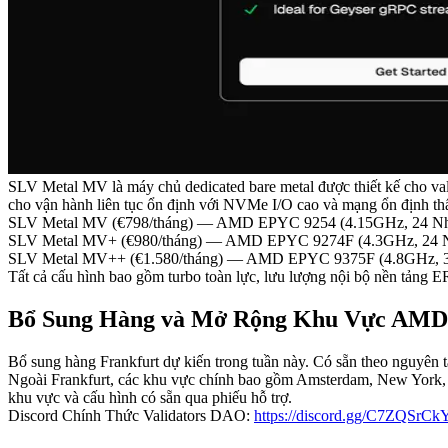
SLV Metal MV là máy chủ dedicated bare metal được thiết kế cho val
cho vận hành liên tục ổn định với NVMe I/O cao và mạng ổn định thấ
SLV Metal MV (€798/tháng) — AMD EPYC 9254 (4.15GHz, 24 Nh
SLV Metal MV+ (€980/tháng) — AMD EPYC 9274F (4.3GHz, 24 N
SLV Metal MV++ (€1.580/tháng) — AMD EPYC 9375F (4.8GHz, 3
Tất cả cấu hình bao gồm turbo toàn lực, lưu lượng nội bộ nền tảng E
Bổ Sung Hàng và Mở Rộng Khu Vực AMD
Bổ sung hàng Frankfurt dự kiến trong tuần này. Có sẵn theo nguyên tắ
Ngoài Frankfurt, các khu vực chính bao gồm Amsterdam, New York, 
khu vực và cấu hình có sẵn qua phiếu hỗ trợ.
Discord Chính Thức Validators DAO:
https://discord.gg/C7ZQSrC