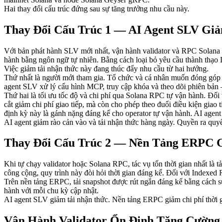
Hai thay đổi cấu trúc đứng sau sự tăng trưởng nhu cầu này.
Thay Đổi Cấu Trúc 1 — AI Agent SLV Gi
Với bản phát hành SLV mới nhất, vận hành validator và RPC Solana đ
hành bằng ngôn ngữ tự nhiên. Bằng cách loại bỏ yêu cầu thành thạo L
Việc giảm tải nhận thức này đang thúc đẩy nhu cầu từ hai hướng.
Thứ nhất là người mới tham gia. Tổ chức và cá nhân muốn đóng góp ch
agent SLV xử lý cấu hình MCP, truy cập khóa và theo dõi phiên bản
Thứ hai là tối ưu tốc độ và chi phí qua Solana RPC tự vận hành. Đố
cắt giảm chi phí giao tiếp, mà còn cho phép theo đuổi điều kiện giao
định kỳ này là gánh nặng đáng kể cho operator tự vận hành. AI agent
AI agent giảm rào cản vào và tải nhận thức hàng ngày. Quyền ra quyế
Thay Đổi Cấu Trúc 2 — Nền Tảng ERPC G
Khi tự chạy validator hoặc Solana RPC, tác vụ tốn thời gian nhất là t
công cộng, quy trình này đòi hỏi thời gian đáng kể. Đối với Indexed 
Trên nền tảng ERPC, tải snapshot được rút ngắn đáng kể bằng cách sử
hành với mỗi chu kỳ cập nhật.
AI agent SLV giảm tải nhận thức. Nền tảng ERPC giảm chi phí thời gi
Vận Hành Validator Ổn Định Tăng Cường 