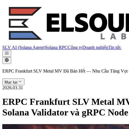
SLV AI (Solana Agent)
Solana RPC
Công ty
Doanh nghiệp
Tin tức
ERPC Frankfurt SLV Metal MV Đã Bán Hết — Nhu Cầu Tăng Vọt 
Mục lục
2026.03.31
ERPC Frankfurt SLV Metal MV
Solana Validator và gRPC Nod