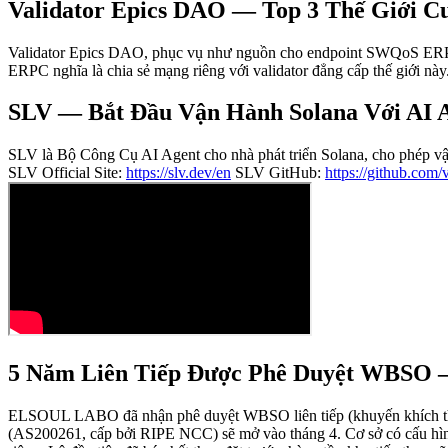
Validator Epics DAO — Top 3 Thế Giới 
Validator Epics DAO, phục vụ như nguồn cho endpoint SWQoS ERPC và
ERPC nghĩa là chia sẻ mạng riêng với validator đẳng cấp thế giới này
SLV — Bắt Đầu Vận Hành Solana Với AI 
SLV là Bộ Công Cụ AI Agent cho nhà phát triển Solana, cho phép vậ
SLV Official Site:
https://slv.dev/en
SLV GitHub:
https://github.com
5 Năm Liên Tiếp Được Phê Duyệt WBSO —
ELSOUL LABO đã nhận phê duyệt WBSO liên tiếp (khuyến khích thu
(AS200261, cấp bởi RIPE NCC) sẽ mở vào tháng 4. Cơ sở có cấu hì