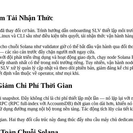
ảm Tải Nhận Thức
ã thay đổi cơ bản. Trình hướng dẫn onboarding SLV thiết lập môi trườn
inux và CLI sâu như điều kiện tiên quyết, tải nhận thức vận hành hàn
o chuỗi Solana như validator giờ có thể bắt đầu vận hành qua đối thoạ
 — các rào cản trước đây chặn người mới ngay cửa.
i với đội phát triển ứng dụng và hoạt động giao dịch, chạy node Sola
 tiếp nhanh nhất có thể trong môi trường riêng. Tuy nhiên, vận hành no
 SLV xử lý quản lý cập nhật và theo dõi phiên bản, giảm đáng kể chi 
t định vẫn thuộc về operator, như mọi khi.
iảm Chi Phí Thời Gian
ải snapshot. Đây không chỉ là chi phí thiết lập một lần — nó lặp lại vớ
RPC (RPC full-index với AccountsDB) thời gian còn dài hơn, khiến nó có
 dụng đường mạng nội bộ trong nền tảng. Tác động tích lũy của tiết ki
an. Hai thay đổi cấu trúc này đang thúc đẩy nhu cầu máy chủ dedicate
Toàn Chuỗi Solana