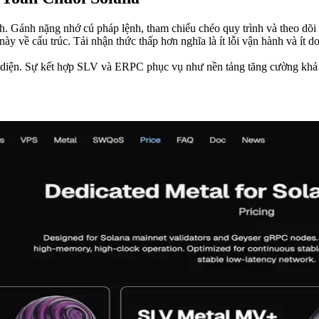
nh. Gánh nặng nhớ cú pháp lệnh, tham chiếu chéo quy trình và theo dõi k
y về cấu trúc. Tải nhận thức thấp hơn nghĩa là ít lỗi vận hành và ít d
n diện. Sự kết hợp SLV và ERPC phục vụ như nền tảng tăng cường khả 