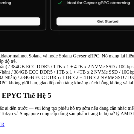
idator mainnet Solana và node Solana Geyser gRPC. Nó mang lại hiệu 
p độ trễ.
ân) / 384GB ECC DDR5 / 1TB x 1 + 4TB x 2 NVMe SSD / 10Gbps 
hân) / 384GB ECC DDR5 / 1TB x 1 + 4TB x 2 NVMe SSD / 10Gbps
2 Nhân) / 384GB ECC DDR5 / 1TB x 2 + 4TB x 2 NVMe SSD / 10G
RPC không giới hạn, giao tiếp nền tảng khoảng cách bằng không và tải 
 EPYC Thế Hệ 5
c ai đến trước — vui lòng tạo phiếu hỗ trợ sớm nếu đang cân nhắc triể
Tokyo và Singapore cung cấp dòng sản phẩm trang bị bộ xử lý AMD E
kYR