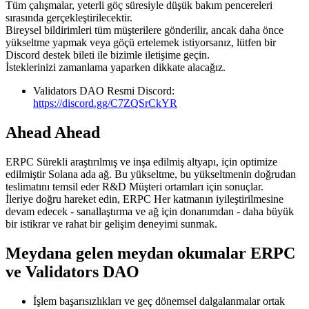
Tüm çalışmalar, yeterli göç süresiyle düşük bakım pencereleri
sırasında gerçekleştirilecektir.
Bireysel bildirimleri tüm müşterilere gönderilir, ancak daha önce
yükseltme yapmak veya göçü ertelemek istiyorsanız, lütfen bir
Discord destek bileti ile bizimle iletişime geçin.
İsteklerinizi zamanlama yaparken dikkate alacağız.
Validators DAO Resmi Discord:
https://discord.gg/C7ZQSrCkYR
Ahead Ahead
ERPC Sürekli araştırılmış ve inşa edilmiş altyapı, için optimize
edilmiştir Solana ada ağ. Bu yükseltme, bu yükseltmenin doğrudan
teslimatını temsil eder R&D Müşteri ortamları için sonuçlar.
İleriye doğru hareket edin, ERPC Her katmanın iyileştirilmesine
devam edecek - sanallaştırma ve ağ için donanımdan - daha büyük
bir istikrar ve rahat bir gelişim deneyimi sunmak.
Meydana gelen meydan okumalar ERPC
ve Validators DAO
İşlem başarısızlıkları ve geç dönemsel dalgalanmalar ortak