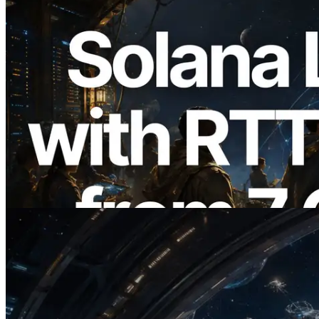
2026.08.05
ERPC, Solana Leader Slot API'yi 7
küresel bölgeden ping ölçümüyle
genişletti — Validators Information API
de yayında
Bu makaleyi oku