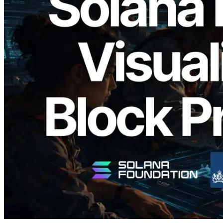
2026.05.24
Validators Solutions, Solana Block
Analyzer'ı Yayınladı — Slot Başına Blok
Üretim Süresi ve Görevli Doğrulayıcı
Görselleştirmesi
Bu makaleyi oku
Daha fazla yükle