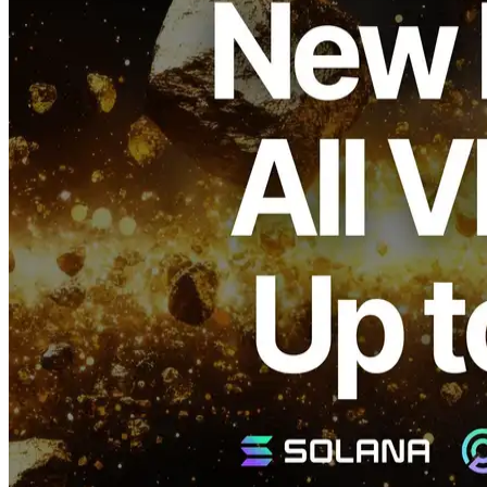
ELSOUL LABO B.V. (Head merkezler: AmsterdamHollanda;
CEO: Fumitake Kawasaki) ve Validators DAO Bunu açıkladılar ki,
ERPC Tüm VPS ürün hatları boyunca büyük ölçekli bir
yükseltmeye başlayacak SolanaYeni araştırma ve geliştirme
başarılarını yansıtacak.
Bu gelişmelerle, tüm modeller% 25 performans artışına ulaşmak
bekleniyor.
Arka plan arka plan arka plan arka plan
arka plan arka plan arka plan
ERPĆs VPS planları zaten fiyat aralıklarında hem kaliteli hem de
hızlarında üst sınıf olarak kabul edilir, arasında güçlü övgü
kazanıyor Solana Geliştiriciler.
Bu popülerlik sadece performanstan değil, aynı zamanda
performanstan da geliyor ERPC's stratejik veri merkezlerinin
bölgelerdeki stratejik yerleştirme kritik Solana ağ.
Bu konum tabanlı tasarım, büyük geçerli memurları ve bu konum
tabanlı tasarıma son derece hızlı erişim sağlar. Jito Block Engine,
işlem iletim yollarını ve geçncy.
Bu yükseltme bu avantajları daha da güçlendirmeyi ve daha tutarlı