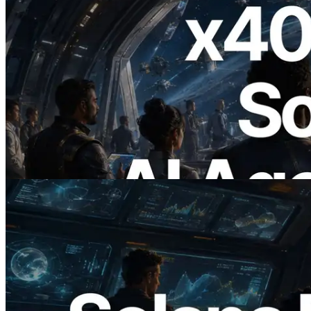
2026.07.04
ERPC x402 destekli Solana RPC'yi
yayınladı — AI agent'ların ihtiyaç
duydukları API'ler için anında ödeme
yaptığı dönem
Bu makaleyi oku