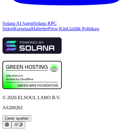
Solana AI Agent
Solana RPC
Şirket
Kurumsal
Haberler
Press Kits
Gizlilik Politikası
©
2026
ELSOUL LABO B.V.
AS200261
Çerez ayarları