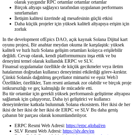
olarak yaygındır RPC ortamlar ortamlar ortamlar
Birçok altyapı sağlayıcı tarafından uygulanan performans
sınırlamaları
İletişim kalitesi üzerinde ağ mesafesinin güçlü etkisi
Daha küçük projeler için yüksek kaliteli altyapıya erişim için
zorluk
In the development ofEpics DAO, açık kaynak Solana Dijital kart
oyunu projesi, Bir anahtar meydan okuma ile karşılaştık: yüksek
kaliteli ve hızlı hızlı Solana gelişim ortamları kolayca erişilebilir
değildi. Cevap olarak, kendi platformumuzu inşa ettik ve bu
deneyimi temel olarak kullandık ERPC ve SLV.
Finansal uygulamalar özellikle de küçük gecikmeler veya iletim
hatalarının doğrudan kullanıcı deneyimini etkilediği görev-kırıktır.
Çünkü Solanás dağıtılmış geçerliator mimarisi ve eşsiz Web3
Özellikler, özellikler, Tam resmi anlamak zor olabilir ve birçok proje
istikrarsızlığı ve geç kalmışlığı ile mücadele etti.
Bu tür ortamlar için gerekli yüksek performanslı geliştirme altyapısı
sağlamak için çalışıyoruz, Daha iyi geliştirici ve kullanıcı
deneyimlerine katkıda bulunmak Solana ekosistem. Her ikisi de her
ikisi de her ikisi de her ikisi de ERPC ve SLV Bu daha geniş
çabanın bir parçası olarak konumlandırılıyor.
ERPC Resmi Web Adresi:
https://erpc.global/en
SLV Resmi Web Adresi:
https://slv.dev/en