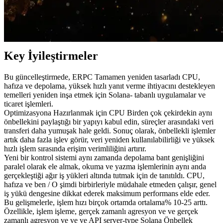
performans sunmayı amaçlamaktadır.
Uzun vadeli test ve doğrudan kullanıcı geri bildirimleri sayesinde,
ERPC Donanımını ve sanallaştırma yapılandırmalarını zeminden
yeniden yapılandırdı.
Key İyileştirmeler
Bu güncelleştirmede, ERPC Tamamen yeniden tasarladı CPU,
hafıza ve depolama, yüksek hızlı yanıt verme ihtiyacını destekleyen
temelleri yeniden inşa etmek için Solana- tabanlı uygulamalar ve
ticaret işlemleri.
Optimizasyona Hazırlanmak için CPU Birden çok çekirdekin aynı
önbellekini paylaştığı bir yapıyı kabul edin, süreçler arasındaki veri
transferi daha yumuşak hale geldi. Sonuç olarak, önbellekli işlemler
artık daha fazla işlev görür, veri yeniden kullanılabilirliği ve yüksek
hızlı işlem sırasında erişim verimliliğini artırır.
Yeni bir kontrol sistemi aynı zamanda depolama bant genişliğini
paralel olarak ele almak, okuma ve yazma işlemlerinin aynı anda
gerçekleştiği ağır iş yükleri altında tutmak için de tanıtıldı. CPU,
hafıza ve ben / O şimdi birbirleriyle müdahale etmeden çalışır, genel
iş yükü dengesine dikkat ederek maksimum performans elde eder.
Bu gelişmelerle, işlem hızı birçok ortamda ortalama% 10-25 arttı.
Özellikle, işlem işleme, gerçek zamanlı agresyon ve ve gerçek
zamanlı agresyon ve ve ve API server-type Solana Önbellek