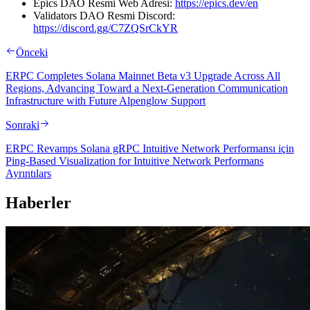
Epics DAO Resmi Web Adresi:
https://epics.dev/en
Validators DAO Resmi Discord:
https://discord.gg/C7ZQSrCkYR
Önceki
ERPC Completes Solana Mainnet Beta v3 Upgrade Across All
Regions, Advancing Toward a Next-Generation Communication
Infrastructure with Future Alpenglow Support
Sonraki
ERPC Revamps Solana gRPC Intuitive Network Performansı için
Ping-Based Visualization for Intuitive Network Performans
Ayrıntılars
Haberler