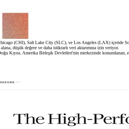
tı Chicago (CHI), Salt Lake City (SLC), ve Los Angeles (LAX) içeride
alana, düşük değere ve daha istikrarlı veri aktarımına izin veriyor.
ğu Kıyısı. Amerika Birleşik Devletleri'nin merkezinde konumlanan, en kı