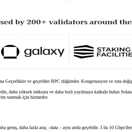
ana Geçerlikler ve geçerliler RPC düğümler. Kongestasyon ve rota değiş
t edin, daha yüksek istikrara ve daha hızlı yayılmaya katkıda bulun S
m sunmak için hizmetler.
ol daha geniş, daha fazla araç –data – aynı anda geçebilir. 3 ila 10 Gbps'de