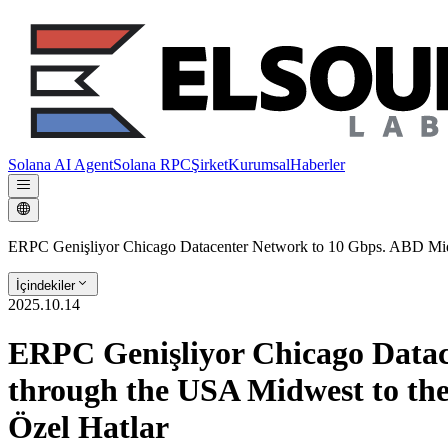
Solana AI Agent
Solana RPC
Şirket
Kurumsal
Haberler
ERPC Genişliyor Chicago Datacenter Network to 10 Gbps. ABD Mid
İçindekiler
2025.10.14
ERPC Genişliyor Chicago Datac
through the USA Midwest to t
Özel Hatlar