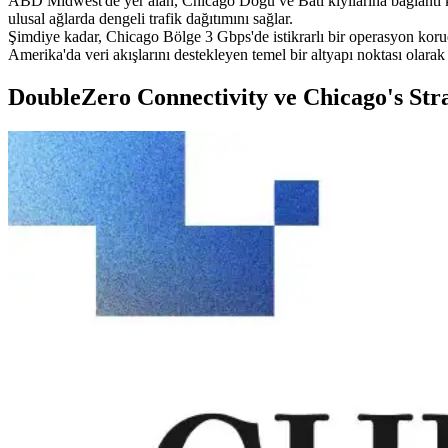
ABD Midwest'de yer alan, Chicago Doğu ve Batı kıyılarına bağlantı kur
ulusal ağlarda dengeli trafik dağıtımını sağlar.
Şimdiye kadar, Chicago Bölge 3 Gbps'de istikrarlı bir operasyon koru
Amerika'da veri akışlarını destekleyen temel bir altyapı noktası olarak 
DoubleZero Connectivity ve Chicago's Stra