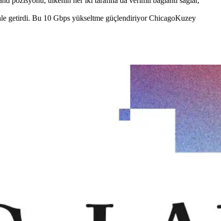
d pozisyonu, ülkenin her iki tarafına da verimli bağlantı sağlar,
 hale getirdi. Bu 10 Gbps yükseltme güçlendiriyor ChicagoKuzey