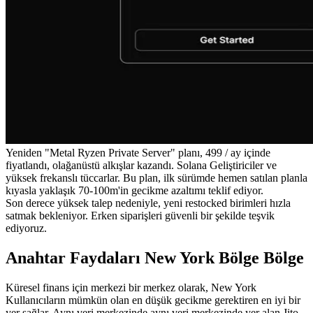
Yeniden "Metal Ryzen Private Server" planı, 499 / ay içinde
fiyatlandı, olağanüstü alkışlar kazandı. Solana Geliştiriciler ve
yüksek frekanslı tüccarlar. Bu plan, ilk sürümde hemen satılan planla
kıyasla yaklaşık 70-100m'in gecikme azaltımı teklif ediyor.
Son derece yüksek talep nedeniyle, yeni restocked birimleri hızla
satmak bekleniyor. Erken siparişleri güvenli bir şekilde teşvik
ediyoruz.
Anahtar Faydaları New York Bölge Bölge
Küresel finans için merkezi bir merkez olarak, New York
Kullanıcıların mümkün olan en düşük gecikme gerektiren en iyi bir
yer sağlar. Aynı veri merkezinde aynı veri merkezinde yer alan Jito