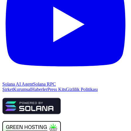
Solana AI Agent
Solana RPC
Şirket
Kurumsal
Haberler
Press Kits
Gizlilik Politikası