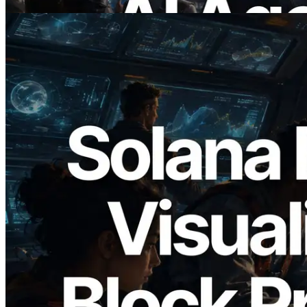
Bu makaleyi oku
2026.05.24
Validators Solutions, Solana Block
Analyzer'ı Yayınladı — Slot Başına Blok
Üretim Süresi ve Görevli Doğrulayıcı
Görselleştirmesi
Bu makaleyi oku
Daha fazla yükle