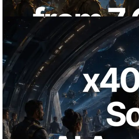
Bu makaleyi oku
2026.07.04
ERPC x402 destekli Solana RPC'yi
yayınladı — AI agent'ların ihtiyaç
duydukları API'ler için anında ödeme
yaptığı dönem