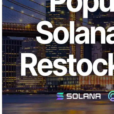
ELSOUL LABO B.V. (Head merkezler: AmsterdamHollanda;
CEO: Fumitake Kawasaki) ve Validators DAO Endüstri lideri için
son derece popüler "Metal Ryzen Private Server" planını
duyurmaktan mutluluk duyuyor Solana Özel veri akışı hizmeti,
"Direct Shreds (ShredStream), "Şimdi mevcut New York Bölge.
Yüksek Popüler Özel Şimşekler Sınırlı
Sayılarda Yeniden Yeniden Bağladı