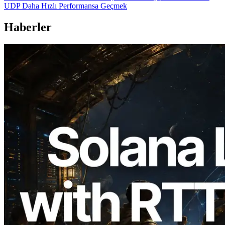
UDP Daha Hızlı Performansa Geçmek
Haberler
2026.08.05
ERPC, Solana Leader Slot API'yi 7
küresel bölgeden ping ölçümüyle
genişletti — Validators Information API
de yayında