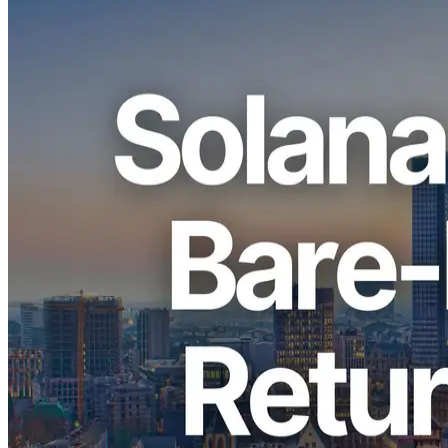
ELSOUL LABO B.V. (เสียงม้า) Amsterdamซีอีโอ: Fumuaki
Kaazaki) และ Validators DAO ยินดีประกาศให้มีการจองโต๊ะ
บริการแบบธรรมดา Solana โปรแกรมใน Frankfurt (FRA)
ภูมิภาค (FRA). Frankfurt ให้ความเข้มข้นสูงสุด Solana ตัวตรวจ
และจับจุดเชื่อมโยงในโลก และเซิร์ฟเวอร์เหล่านี้ดําเนินการ
ภายในสภาพแวดล้อมเครือข่ายเดียวกัน ทําให้โปรแกรม
สามารถเพิ่มประโยชน์ ของการสื่อสารแบบศูนย์-ระยะไกลได้
อย่างเต็มที่ เนื่องจากจํากัดความจุทางกายภาพอย่างเข้มงวด
การใช้งานได้ก็จํากัดอีกเช่นกัน
Frankfurt ได้เข้าสู่สภาวะขายออกอย่างต่อเนื่องเนื่องจากข้อจํา
กัดของชั้นวางและขาตั้งนี้ และนี้ยังจะนําเสนอในพื้นฐานที่ มา
ก่อน served