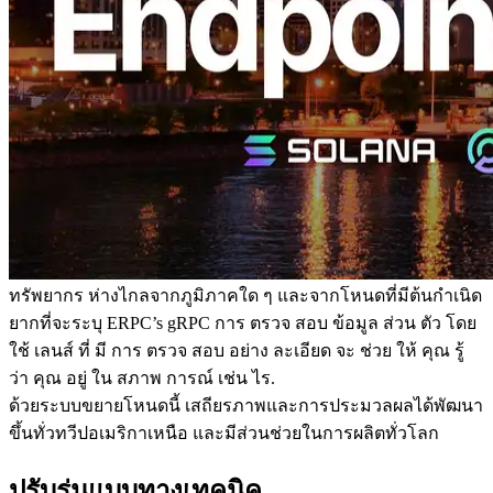
การ ประมวล และ การ ผ่าน การ ประมวล ได้ ดี ขึ้น ทํา ให้
สามารถ จัด การ กับ ข้อมูล ได้ เร็ว ขึ้น และ มั่นคง ยิ่ง ขึ้น.
พื้นหลัง
ERPC ก้าวหน้าอย่างต่อเนื่อง การปรับปรุงเส้นทางการสื่อสารที่
ผ่าน Solana เครือข่าย. ในทวีปอเมริกาเหนือ การจราจรได้เพิ่ม
ขึ้น Chicagoซึ่งทําหน้าที่เป็นศูนย์กลาง เชื่อมโยงภูมิภาคตะวัน
ออกและตะวันตกของสหรัฐอเมริกา
Farpoint เป็นจุดที่อุทิศตนให้กับการจัดการการจราจรจาก
ทรัพยากร ห่างไกลจากภูมิภาคใด ๆ และจากโหนดที่มีต้นกําเนิด
ยากที่จะระบุ ERPC’s gRPC การ ตรวจ สอบ ข้อมูล ส่วน ตัว โดย
ใช้ เลนส์ ที่ มี การ ตรวจ สอบ อย่าง ละเอียด จะ ช่วย ให้ คุณ รู้
ว่า คุณ อยู่ ใน สภาพ การณ์ เช่น ไร.
ด้วยระบบขยายโหนดนี้ เสถียรภาพและการประมวลผลได้พัฒนา
ขึ้นทั่วทวีปอเมริกาเหนือ และมีส่วนช่วยในการผลิตทั่วโลก
ปรับรุ่นแบบทางเทคนิค