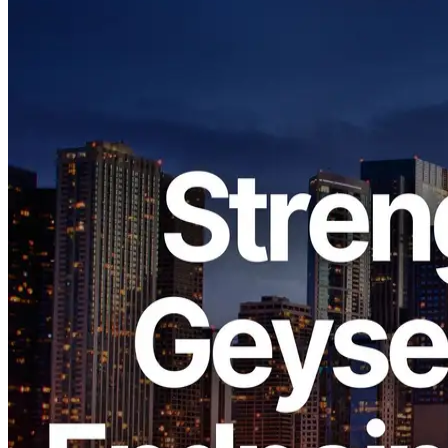
ELSOUL LABO B.V. (เสียงม้า) Amsterdamซีอีโอ: Fumuaki
Kaazaki) และ Validators DAO ได้ขยายความจุของโหนด ERPC’s
Solana Geyser gRPC ใช้จุดปลายร่วมกัน Chicago และเขตกว้าง
ขับเคลื่อนโดยความต้องการที่เพิ่มขึ้นอย่างรวดเร็ว ผ่าน
อเมริกาเหนือและทั่วโลก การขยายนี้ได้ปรับปรุงความเสถียร
ของการเชื่อมต่ออย่างมีนัยสําคัญ
โหนดที่อัพเกรดแล้ว รับเอาการปรับแต่งที่มีประสิทธิภาพสูง ที่
ถูกขับเคลื่อนจากรุ่นที่ 5 รุ่นล่าสุด AMD EPYC ซีพียู เมื่อ เทียบ
กับ การปรับแต่ง ที่ เคย มี อยู่ ก่อน หน้า นี้ ทั้ง ความ สามารถ ใน