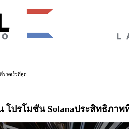
วดเร็วที่สุด
รโมชัน Solanaประสิทธิภาพที่รว