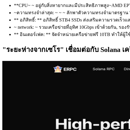
**CPU~ ~ อยู่กับสิ่งหายากและมีประสิทธิภาพสูง~AMD EPY
~ความทรงจําล่าสุด: ~ ~ ~ ลักพาตัวความทรงจํามาตรฐาน "DR
** อภิสิทธิ์: ** อภิสิทธิ์ STB4 SSDs ส่งเสริมความรวดเร็
~ network: ~ รวมเครือข่ายที่อุทิศ 10Gbps เข้าด้วยกัน,
** อินเตอร์เฟค: ** จัดจําหน่ายเครือข่ายฟรี 10TB ทําให้ผู้ใ
"ระยะห่างจากเซโร" เชื่อมต่อกับ Solana เค