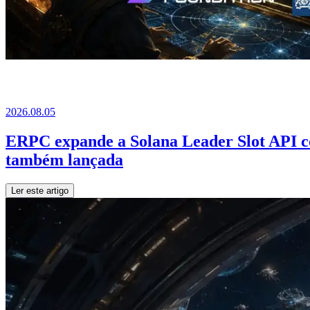
2026.08.05
ERPC expande a Solana Leader Slot API co
também lançada
Ler este artigo