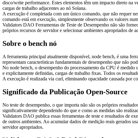
disco/write performance. Estes elementos têm um impacto direto na v
cargas de trabalho adjacentes ao nó Solana.
A execução é completada com um único comando, que não requer nen
comando está em execução, simplesmente observando os valores numé
Validators DAO Ferramentas de Teste de Desempenho não são forneci
próprios recursos de servidor e selecionar ambientes apropriados de 
Sobre o bench nó
A ferramenta principal atualmente disponível, node bench, é uma fer
representam características fundamentais de desempenho que não pode
No node bench, o desempenho do processamento da CPU é medido us
e explicitamente definidas, cargas de trabalho fixas. Todos os result
A execução é realizada via curl, eliminando opacidade causada por c
Significado da Publicação Open-Source
No teste de desempenho, o que importa não são os próprios resultados
significativamente dependendo do que e como as medidas são realiza
Validators DAO publica essas ferramentas de teste e resultados de ex
de outros ambientes. Ao acumular dados de medição reais gerados usan
servidor apropriados.