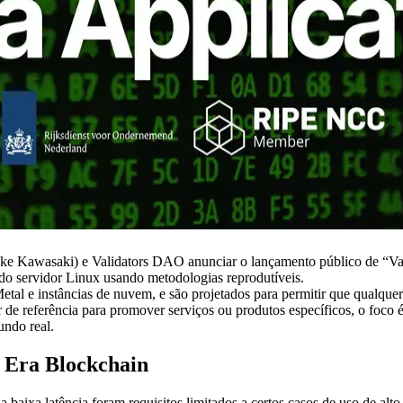
 Kawasaki) e Validators DAO anunciar o lançamento público de “Va
 do servidor Linux usando metodologias reprodutíveis.
etal e instâncias de nuvem, e são projetados para permitir que qualque
 referência para promover serviços ou produtos específicos, o foco é 
undo real.
a Era Blockchain
 baixa latência foram requisitos limitados a certos casos de uso de alt