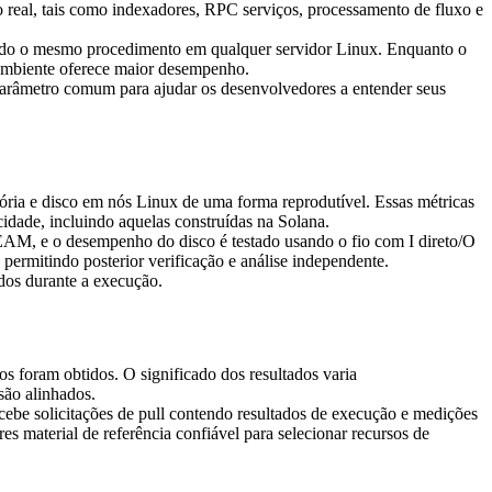
 real, tais como indexadores, RPC serviços, processamento de fluxo e
ndo o mesmo procedimento em qualquer servidor Linux. Enquanto o
ambiente oferece maior desempenho.
arâmetro comum para ajudar os desenvolvedores a entender seus
ria e disco em nós Linux de uma forma reprodutível. Essas métricas
idade, incluindo aquelas construídas na Solana.
, e o desempenho do disco é testado usando o fio com I direto/O
permitindo posterior verificação e análise independente.
dos durante a execução.
s foram obtidos. O significado dos resultados varia
são alinhados.
cebe solicitações de pull contendo resultados de execução e medições
s material de referência confiável para selecionar recursos de