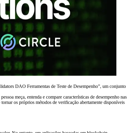
lidators DAO Ferramentas de Teste de Desempenho”, um conjunto
r pessoa meça, entenda e compare características de desempenho nas
tornar os próprios métodos de verificação abertamente disponíveis
o valor. No entanto, em aplicações baseadas em blockchain,