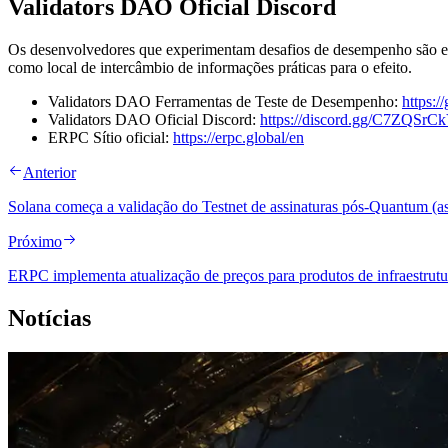
Validators DAO Oficial Discord
Os desenvolvedores que experimentam desafios de desempenho são enc
como local de intercâmbio de informações práticas para o efeito.
Validators DAO Ferramentas de Teste de Desempenho:
https:/
Validators DAO Oficial Discord:
https://discord.gg/C7ZQSrC
ERPC Sítio oficial:
https://erpc.global/en
Anterior
Solana começa a validação do Testnet de assinaturas pós-Quantum (as
Próximo
ERPC implementa atualização de preços para produtos de infraestru
Notícias