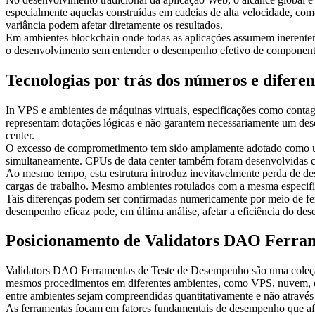
especialmente aquelas construídas em cadeias de alta velocidade, como
variância podem afetar diretamente os resultados.
Em ambientes blockchain onde todas as aplicações assumem inerentement
o desenvolvimento sem entender o desempenho efetivo de componentes
Tecnologias por trás dos números e difere
In VPS e ambientes de máquinas virtuais, especificações como con
representam dotações lógicas e não garantem necessariamente um des
center.
O excesso de comprometimento tem sido amplamente adotado como um 
simultaneamente. CPUs de data center também foram desenvolvidas 
Ao mesmo tempo, esta estrutura introduz inevitavelmente perda de d
cargas de trabalho. Mesmo ambientes rotulados com a mesma especifi
Tais diferenças podem ser confirmadas numericamente por meio de fe
desempenho eficaz pode, em última análise, afetar a eficiência do de
Posicionamento de Validators DAO Ferra
Validators DAO Ferramentas de Teste de Desempenho são uma coleção 
mesmos procedimentos em diferentes ambientes, como VPS, nuvem, e B
entre ambientes sejam compreendidas quantitativamente e não através 
As ferramentas focam em fatores fundamentais de desempenho que afe