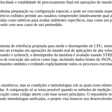
elocidade e estabilidade de processamento final em operações do mundo
huma preparação ou configuração especial, e pode ser executada usa
ricos exibidos permite aos usuários compreender intuitivamente qual 
das como métricas para avaliar ambientes específicos, mas como um p
acordo com seus casos de uso pretendido.
ramenta de referência projetada para medir o desempenho de CPU, memó
m ser evitadas em operações do mundo real de aplicações de alta veloc
ando o sysbench, o desempenho da memória é avaliado usando STREAM
ados de execução são salvos como logs, incluindo dados brutos do JSON, 
omandos omitidos e exibindo explicitamente todos os processos executa
 numéricos, mas as condições e metodologias sob as quais esses número
das. A comparação só se torna possível quando os métodos de medição 
ecução como código aberto com base nesses princípios. O repositório re
do metodologias unificadas, o projeto visa fornecer aos desenvolvedore