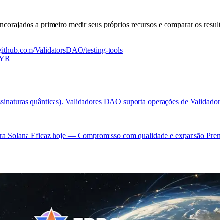
orajados a primeiro medir seus próprios recursos e comparar os resul
/github.com/ValidatorsDAO/testing-tools
kYR
sinaturas quânticas). Validadores DAO suporta operações de Validador
tura Solana Eficaz hoje — Compromisso com qualidade e expansão Pre