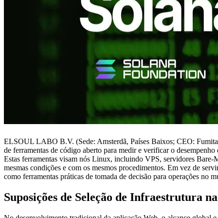
ELSOUL LABO B.V. (Sede: Amsterdã, Países Baixos; CEO: Fumitake
de ferramentas de código aberto para medir e verificar o desempenho
Estas ferramentas visam nós Linux, incluindo VPS, servidores Bare-M
mesmas condições e com os mesmos procedimentos. Em vez de servir de
como ferramentas práticas de tomada de decisão para operações no m
Suposições de Seleção de Infraestrutura n
No desenvolvimento tradicional da aplicação Web, o alcance global e a