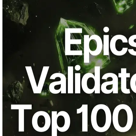
A Epics DAO validador, operado por ELSOUL LABO B.V. (Sede:
Amsterdã, Países Baixos; CEO: Fumitake Kawasaki) e Validators
DAO, foi classificado no Top 100 do Jito StakeNet Steward
desempenho leaderboard.
StakeNet Steward avalia continuamente validadores com base em
histórico de cadeias e dados de rede, e o histórico gravado é refletido
diretamente no ranking. Esta colocação indica que o registo
operacional do validador durante um determinado período foi
verificado em função de critérios externos transparentes.