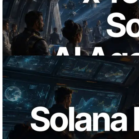
2026.07.04
ERPC lança Solana RPC com suporte a
x402 — A era em que agentes de IA
pagam sob demanda pelas APIs de que
precisam
Ler este artigo
2026.05.24