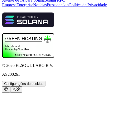
Agente de IA para Solana
Solana RPC
Empresa
Enterprise
Notícias
Pressione kits
Política de Privacidade
©
2026
ELSOUL LABO B.V.
AS200261
Configurações de cookies