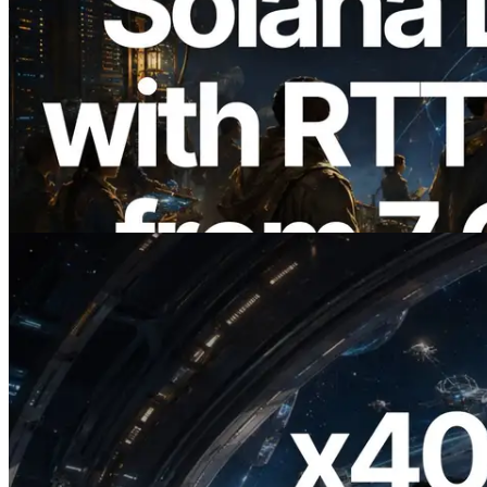
2026.08.05
ERPC expande a Solana Leader Slot API
com medição de ping a partir de 7 regiões
globais — Validators Information API
também lançada
Ler este artigo