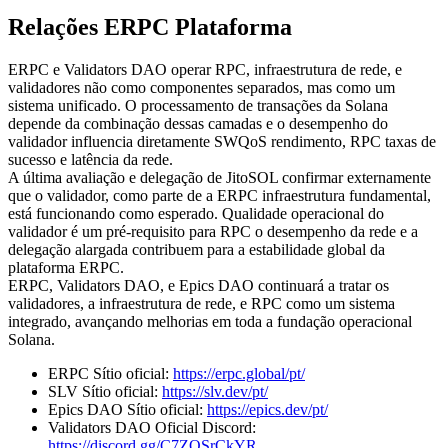
Relações ERPC Plataforma
ERPC e Validators DAO operar RPC, infraestrutura de rede, e
validadores não como componentes separados, mas como um
sistema unificado. O processamento de transações da Solana
depende da combinação dessas camadas e o desempenho do
validador influencia diretamente SWQoS rendimento, RPC taxas de
sucesso e latência da rede.
A última avaliação e delegação de JitoSOL confirmar externamente
que o validador, como parte de a ERPC infraestrutura fundamental,
está funcionando como esperado. Qualidade operacional do
validador é um pré-requisito para RPC o desempenho da rede e a
delegação alargada contribuem para a estabilidade global da
plataforma ERPC.
ERPC, Validators DAO, e Epics DAO continuará a tratar os
validadores, a infraestrutura de rede, e RPC como um sistema
integrado, avançando melhorias em toda a fundação operacional
Solana.
ERPC Sítio oficial:
https://erpc.global/pt/
SLV Sítio oficial:
https://slv.dev/pt/
Epics DAO Sítio oficial:
https://epics.dev/pt/
Validators DAO Oficial Discord:
https://discord.gg/C7ZQSrCkYR