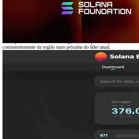
A agenda de líderes Solana gira ao redor do mundo, e a região ideal
para a chegada de dados mais rápida muda dependendo da hora do
dia.
Uma configuração de uma única região leva inevitavelmente a
períodos em que sua infraestrutura está longe do líder ativo,
resultando em variações de latência e detecção de dados mais lenta.
Ao implantar Shreds em várias regiões, você pode adquirir Shreds
consistentemente da região mais próxima do líder atual.