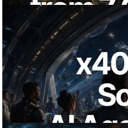
Ler este artigo
2026.07.04
ERPC lança Solana RPC com suporte a
x402 — A era em que agentes de IA
pagam sob demanda pelas APIs de que
precisam
Ler este artigo