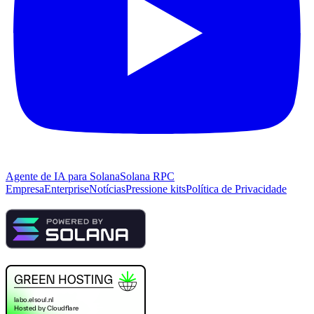
Agente de IA para Solana
Solana RPC
Empresa
Enterprise
Notícias
Pressione kits
Política de Privacidade