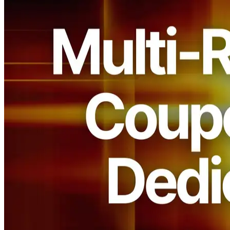
ELSOUL LABO B.V. (Sede: Amsterdã, Países Baixos; CEO:
Fumitake Kawasaki) e Validators DAO têm o prazer de anunciar
que ERPC lançou novos cupons de desconto multirregionais para
Dedicated Shreds, projetados para apoiar a implantação global em
várias regiões do Solana.
Os Shreds dedicados são amplamente utilizados em cargas de
trabalho críticas à latência, como o HFT, MEV, e monitoramento em
tempo real. Eles fornecem a entrega de fluxo baseada em UDP mais
rápida e desempenho estável utilizando recursos de servidor
totalmente dedicados. Com este novo programa de desconto, os
projetos agora podem alcançar cobertura global ultra-baixa latência e
otimização de custos, facilitando a construção de infraestrutura
Solana de alto desempenho em escala global.
A agenda de líderes de Solana gira
globalmente, tornando essencial a
cobertura multi-Região