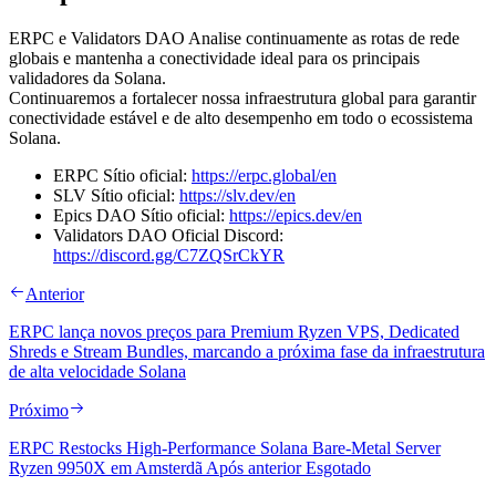
ERPC e Validators DAO Analise continuamente as rotas de rede
globais e mantenha a conectividade ideal para os principais
validadores da Solana.
Continuaremos a fortalecer nossa infraestrutura global para garantir
conectividade estável e de alto desempenho em todo o ecossistema
Solana.
ERPC Sítio oficial:
https://erpc.global/en
SLV Sítio oficial:
https://slv.dev/en
Epics DAO Sítio oficial:
https://epics.dev/en
Validators DAO Oficial Discord:
https://discord.gg/C7ZQSrCkYR
Anterior
ERPC lança novos preços para Premium Ryzen VPS, Dedicated
Shreds e Stream Bundles, marcando a próxima fase da infraestrutura
de alta velocidade Solana
Próximo
ERPC Restocks High-Performance Solana Bare-Metal Server
Ryzen 9950X em Amsterdã Após anterior Esgotado