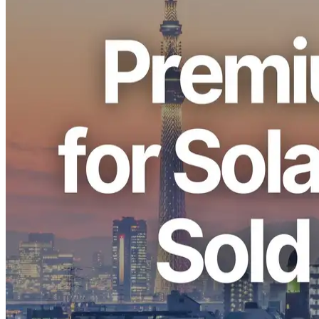
ELSOUL LABO B.V. (Sede: Amsterdã, Países Baixos, CEO:
Fumitake Kawasaki) e Validators DAO anunciar que O Ryzen
Premium VPS para Solana na região de Tóquio (TY) se esgotou. A
capacidade adicional está sendo arranjada e espera-se retornar dentro
dos próximos dias.
Uma vez que os ajustamentos de preços se aplicarão em todas as
regiões a partir de Dezembro, os três dias restantes de Novembro
são a oportunidade final de assegurar contratos com os actuais
preços. Os clientes que ativam uma assinatura em novembro
manterão os preços atuais enquanto a assinatura permanecer ativa.
Essa venda reflete a crescente demanda por cargas de trabalho
Solana de alta velocidade na região de Tóquio, especialmente para
aplicações de processamento de dados de baixa latência e em tempo
real.
Por que Ryzen Premium VPS Solana
Esgotado