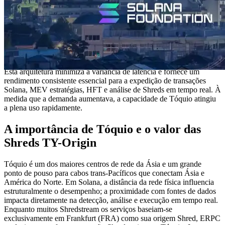
Ryzen Premium VPS é projetado especificamente para os requisitos
de alto desempenho da Solana. Ele combina uma CPU Ryzen classe
5.7GHz, ECC DDR5 memória, armazenamento NVMe Gen4, e
rede dedicada de alta largura de banda. Ao contrário do geral VPS
plataformas de nuvem, ERPC aplica zero sobrecompromisso e
implementa cada VPS numa topologia de distância zero diretamente
ligada às camadas de rede principais da Solana.
Esta arquitetura minimiza a variância de latência e fornece um
rendimento consistente essencial para a expedição de transações
Solana, MEV estratégias, HFT e análise de Shreds em tempo real. À
medida que a demanda aumentava, a capacidade de Tóquio atingiu
a plena uso rapidamente.
A importância de Tóquio e o valor das
Shreds TY-Origin
Tóquio é um dos maiores centros de rede da Ásia e um grande
ponto de pouso para cabos trans-Pacíficos que conectam Ásia e
América do Norte. Em Solana, a distância da rede física influencia
estruturalmente o desempenho; a proximidade com fontes de dados
impacta diretamente na detecção, análise e execução em tempo real.
Enquanto muitos Shredstream os serviços baseiam-se
exclusivamente em Frankfurt (FRA) como sua origem Shred, ERPC