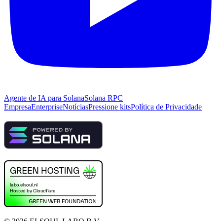
Agente de IA para Solana
Solana RPC
Empresa
Enterprise
Notícias
Pressione kits
Política de Privacidade