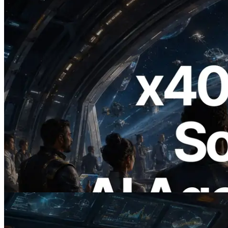
2026.07.04
ERPC lança Solana RPC com suporte a
x402 — A era em que agentes de IA
pagam sob demanda pelas APIs de que
precisam
Ler este artigo