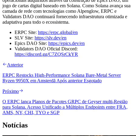
operacionais adquiridos através da construção de Epics DAO, um
jogo de cartas digital baseado em Solana. Como Solana avança sua
camada de rede com tecnologias como Alpenglow, ERPC e
Validators DAO continuará fornecendo infraestrutura otimizada e
adaptativa para todo o ecossistema.
ERPC Site:
https://erpc.global/en
SLV Site:
https://slv.dev/en
Epics DAO Site:
https://epics.dev/en
Validators DAO Oficial Discord:
https://discord.gg/C7ZQSrCkYR
Anterior
ERPC Restocks High-Performance Solana Bare-Metal Server
Ryzen 9950X em Amsterdã Após anterior Esgotado
Próximo
O ERPC lança Planos de Pacotes GRPC de Geyser multi-Região
para Solana. Acesso Unificado a Múltiplos Endpoints entre FRA,
AMS, NY, CHI, TYO e SGP
Notícias