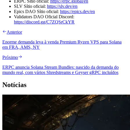
ERPC Sítio oficial:
https://erpc.global/en
SLV Sítio oficial:
https://slv.dev/en
Epics DAO Sítio oficial:
https://epics.dev/en
Validators DAO Oficial Discord:
https://discord.gg/C7ZQSrCkYR
Anterior
Enorme demanda leva à venda Premium Ryzen VPS para Solana
em FRA, AMS, NY
Próximo
ERPC anuncia Solana Stream Bundles: nascido da demanda do
mundo real, com vários Shredstreams e Geyser gRPC incluídos
Notícias