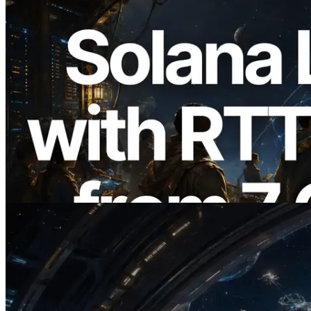
2026.08.05
ERPC expande a Solana Leader Slot API
com medição de ping a partir de 7 regiões
globais — Validators Information API
também lançada
Ler este artigo