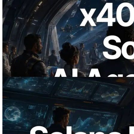
2026.07.04
ERPC lança Solana RPC com suporte a
x402 — A era em que agentes de IA
pagam sob demanda pelas APIs de que
precisam
Ler este artigo