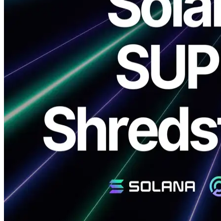
ELSOUL LABO B.V. (Sede: Amsterdã, Países Baixos, CEO:
Fumitake Kawasaki) e Validators DAO anunciar o lançamento
oficial de ERPCNovos produtos: SUPER dedicado Shredstream e
Premium Dedicado Shredstream.
Ao combinar a CPU de 5.7GHz mais rápida do mundo com uma
rede de distância zero, ERPC fornece o mais alto nível de
infraestrutura de streaming para ambientes de produção Solana.
O SUPER está disponível exclusivamente em Frankfurt, enquanto o
Premium é implantado em todas as principais regiões, incluindo
Amsterdã, Frankfurt, Londres, Nova York e Singapura, com uma
região de Tóquio em preparação.
Agradecemos sinceramente pelo seu apoio contínuo.
Visão geral do produto e posicionamento
SUPER dedicado/Premium Shredstream proporciona melhorias
significativas de desempenho em comparação com VPS- baseado
dedicado Shredstream soluções. Ambos utilizam a velocidade de
clock da CPU de 5.7GHz mais rápida no mercado, juntamente com
uma rede de distância zero, garantindo a velocidade e estabilidade
essenciais para a negociação de alta frequência na Solana.
Em um teste de carga de trabalho de negociação Solana, geral VPS
ambientes registrados em torno de 2,6ms de latência de