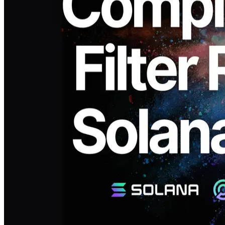
ELSOUL LABO B.V. (Sede: Amsterdã, Países Baixos; CEO:
Fumitake Kawasaki) e Validators DAO, os operadores de ERPC,
remover completamente restrições de filtro sobre Geyser gRPC
endpoints compartilhados. Esta mudança já foi aplicada em todas as
regiões e, com sistemas de monitorização reforçados, continuaremos
a proporcionar um ambiente estável numa base permanente.
Contexto e finalidade
As restrições de filtro anteriormente existentes foram operadas
principalmente como contramedida contra a carga do sistema. Com
sistemas de monitoramento reforçados e dados acumulados, nos
tornamos capazes de identificar com mais precisão padrões de
acesso ligados ao mau uso.
Além disso, introduzindo uma lógica de atualização automática mais
rigorosa e de maior desempenho, implementamos uma atualização
que minimiza a carga causada por ataques. Ao reduzir os riscos de
ataque e o uso abusivo, confirmamos que a carga global do sistema
pode ser significativamente aliviada.
Ao mesmo tempo, otimizamos o teste gratuito para um dia. Isso
reduz a probabilidade de uso abusivo enquanto ainda fornece aos
usuários legítimos tempo suficiente para comparação e teste. Estas
melhorias permitiram uma alocação estável de recursos alinhada