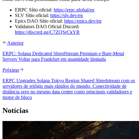
ERPC Sítio oficial:
https://erpc.global/en
SLV Sítio oficial:
https://slv.dev/en
Epics DAO Sítio oficial:
https://epics.dev/en
Validators DAO Oficial Discord:
https://discord.gg/C7ZQSrCkYR
Anterior
ERPC: Solana Dedicated ShredStream Premium e Bare-Metal
Servers Voltar para Frankfurt em quantidade limitada
Próximo
ERPC Upgrades Solana Tokyo Region Shared Shredstream com os
servidores de relógio mais rápidos do mundo. Conectividade de
distância zero no mesmo data center como principais validadores e
motor de bloco
Notícias