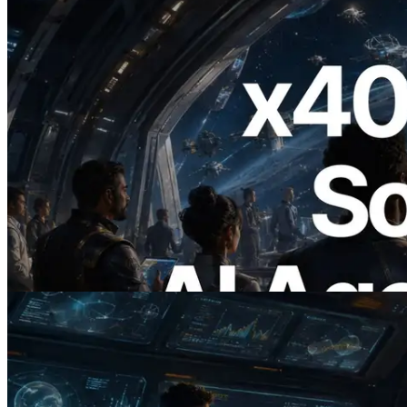
2026.07.04
ERPC lança Solana RPC com suporte a
x402 — A era em que agentes de IA
pagam sob demanda pelas APIs de que
precisam
Ler este artigo